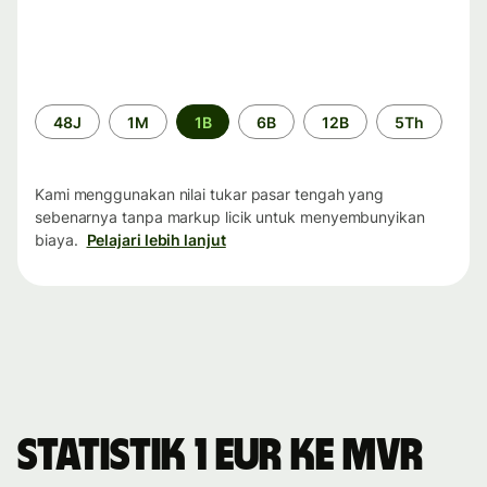
Periode
48J
1M
1B
6B
12B
5Th
waktu
Kami menggunakan nilai tukar pasar tengah yang
sebenarnya tanpa markup licik untuk menyembunyikan
biaya.
Pelajari lebih lanjut
Statistik 1 EUR ke MVR