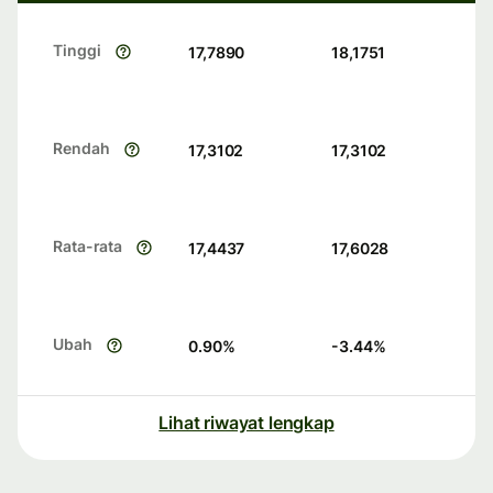
Tinggi
17,7890
18,1751
Rendah
17,3102
17,3102
Rata-rata
17,4437
17,6028
Ubah
0.90
%
-3.44
%
Lihat riwayat lengkap