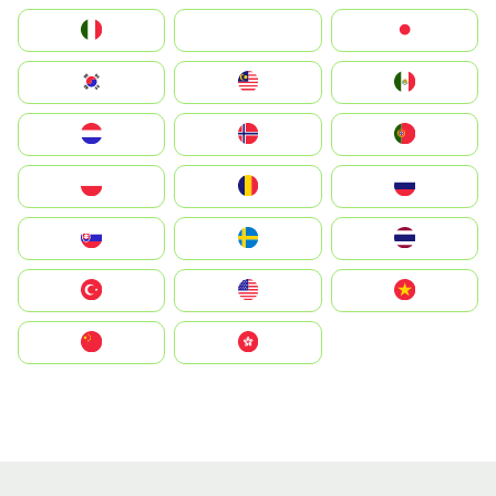
Italia
JA
Japan
South Korea
Malay
Mexico
Nederland
Norge
Portugal
Polska
România
Россия
Slovensko
Ruoŧŧa
ไทย
Türkiye
United States
Vietnam
中国
中國香港特別行政區