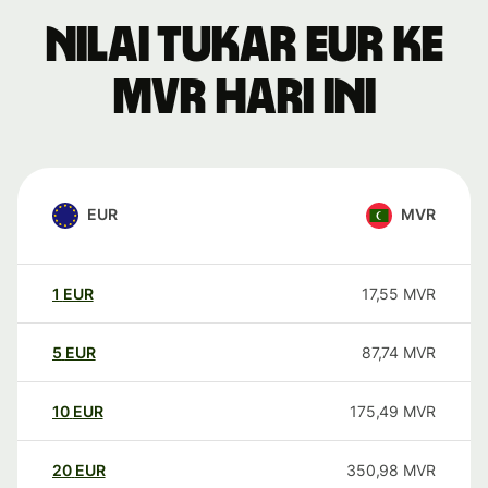
Nilai tukar EUR ke
MVR hari ini
EUR
MVR
1
EUR
17,55
MVR
5
EUR
87,74
MVR
10
EUR
175,49
MVR
20
EUR
350,98
MVR