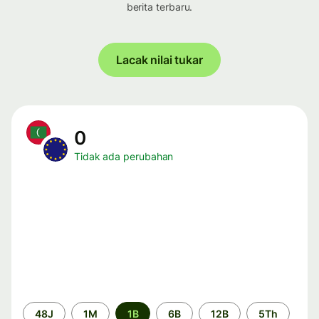
berita terbaru.
Lacak nilai tukar
0
Tidak ada perubahan
Periode
48J
1M
1B
6B
12B
5Th