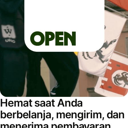
Hemat saat Anda
berbelanja, mengirim, dan
menerima pembayaran