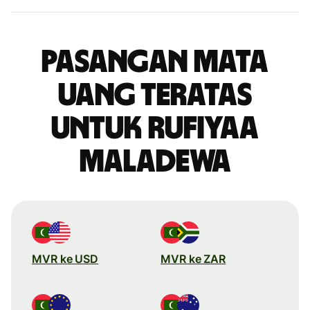
Pasangan mata
uang teratas
untuk rufiyaa
Maladewa
MVR ke USD
MVR ke ZAR