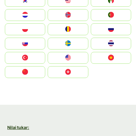
South Korea
Malay
Mexico
Nederland
Norge
Portugal
Polska
România
Россия
Slovensko
Ruoŧŧa
ไทย
Türkiye
United States
Vietnam
中国
中國香港特別行政區
Nilai tukar: