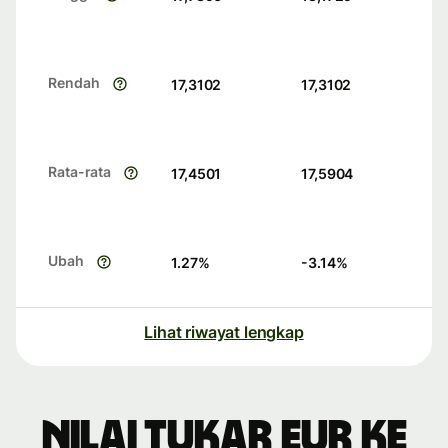
Rendah
17,3102
17,3102
Rata-rata
17,4501
17,5904
Ubah
1.27
%
-3.14
%
Lihat riwayat lengkap
Nilai tukar EUR ke