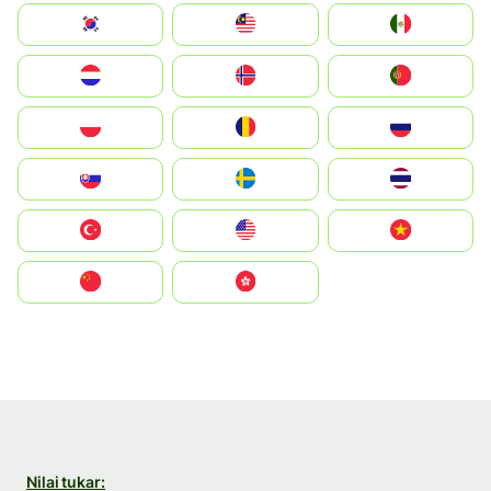
South Korea
Malay
Mexico
Nederland
Norge
Portugal
Polska
România
Россия
Slovensko
Ruoŧŧa
ไทย
Türkiye
United States
Vietnam
中国
中國香港特別行政區
Nilai tukar: