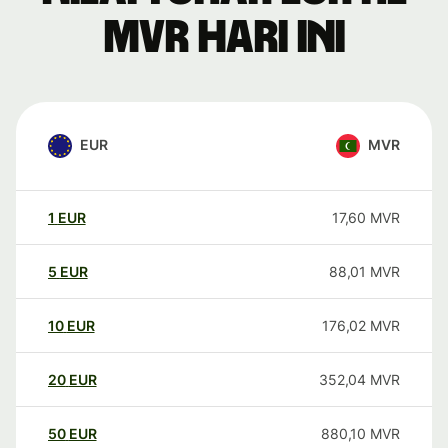
MVR hari ini
EUR
MVR
1
EUR
17,60
MVR
5
EUR
88,01
MVR
10
EUR
176,02
MVR
20
EUR
352,04
MVR
50
EUR
880,10
MVR