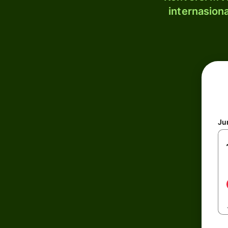
internasion
Ju