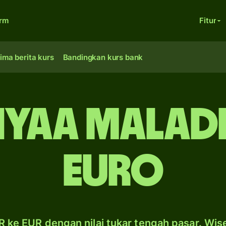
orm
Fitur
ima berita kurs
Bandingkan kurs bank
fiyaa Malad
euro
 ke EUR dengan nilai tukar tengah pasar. Wis