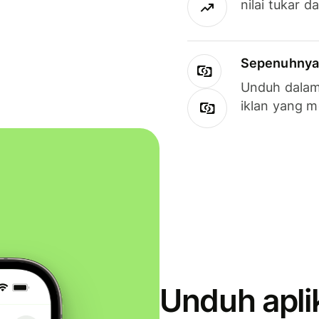
nilai tukar d
Sepenuhnya g
Unduh dalam 
iklan yang 
Unduh apli