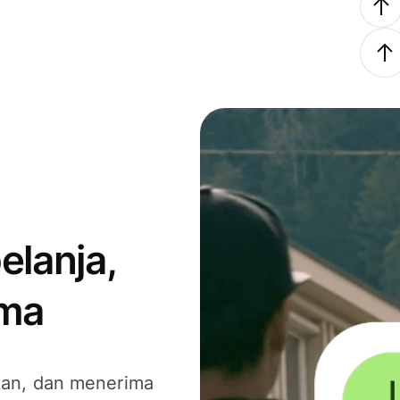
elanja,
ima
kan, dan menerima