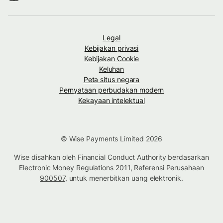
Legal
Kebijakan privasi
Kebijakan Cookie
Keluhan
Peta situs negara
Pernyataan perbudakan modern
Kekayaan intelektual
© Wise Payments Limited 2026
Wise disahkan oleh Financial Conduct Authority berdasarkan
Electronic Money Regulations 2011, Referensi Perusahaan
900507
, untuk menerbitkan uang elektronik.