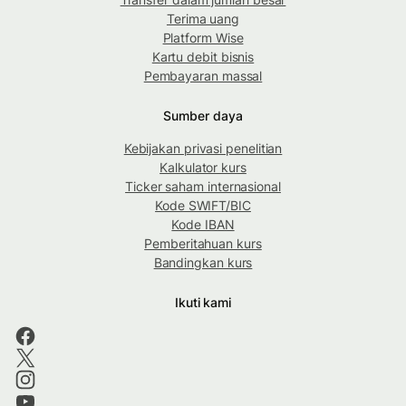
Terima uang
Platform Wise
Kartu debit bisnis
Pembayaran massal
Sumber daya
Kebijakan privasi penelitian
Kalkulator kurs
Ticker saham internasional
Kode SWIFT/BIC
Kode IBAN
Pemberitahuan kurs
Bandingkan kurs
Ikuti kami