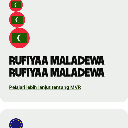
rufiyaa Maladewa
rufiyaa Maladewa
Pelajari lebih lanjut tentang MVR