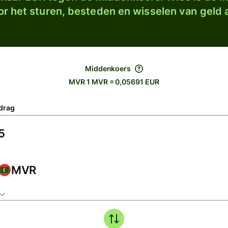
r het sturen, besteden en wisselen van geld a
Middenkoers
MVR 1 MVR = 0,05691 EUR
drag
MVR