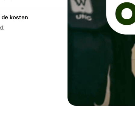
p de kosten
d.