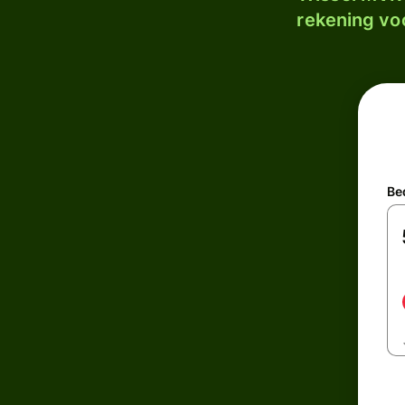
rekening voo
Be