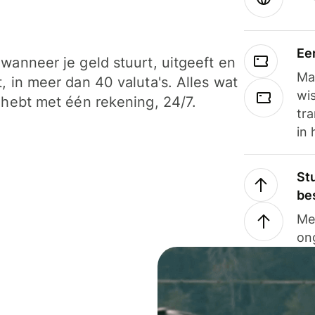
Ee
wanneer je geld stuurt, uitgeeft en
Ma
, in meer dan 40 valuta's. Alles wat
wi
 hebt met één rekening, 24/7.
tra
in 
Stu
be
Me
on