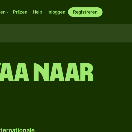
ken
Prijzen
Help
Inloggen
Registreren
yaa naar
ternationale