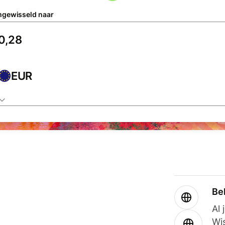
gewisseld naar
EUR
Be
Al 
Wi