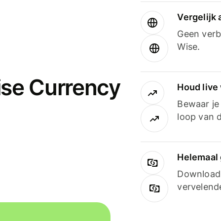
Vergelijk
Geen verbo
Wise.
ise Currency
Houd live
Bewaar je 
loop van d
Helemaal 
Downloade
vervelend