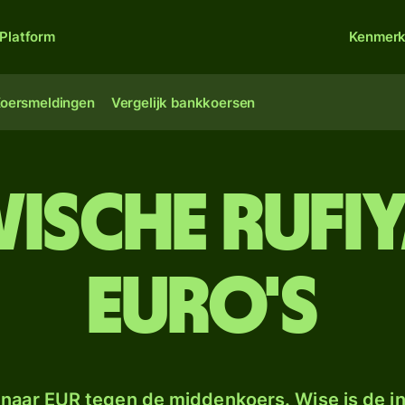
Platform
Kenmer
oersmeldingen
Vergelijk bankkoersen
vische rufi
euro's
naar EUR tegen de middenkoers. Wise is de in