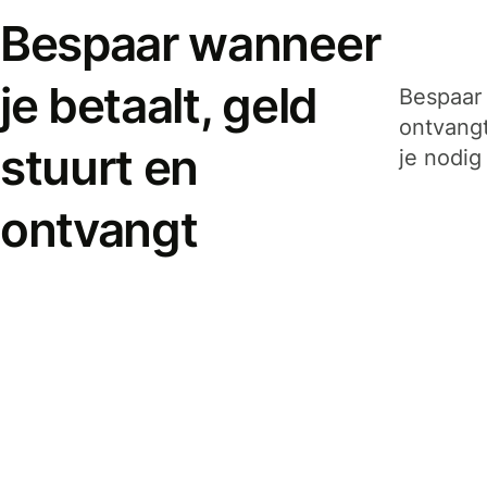
Bespaar wanneer
je betaalt, geld
Bespaar 
ontvangt
stuurt en
je nodig
ontvangt