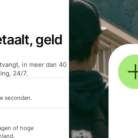
aalt, geld
ntvangt, in meer dan 40
ing, 24/7.
ele seconden.
agen of hoge
nland.