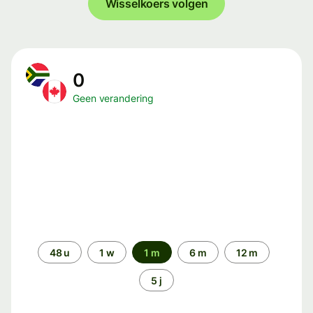
Wisselkoers volgen
0
Geen verandering
Periode
48 u
1 w
1 m
6 m
12 m
5 j