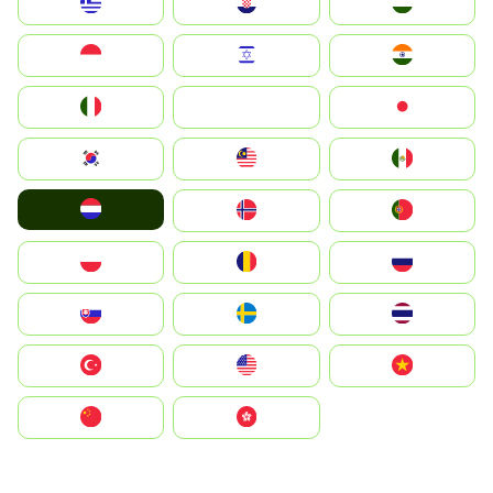
Greece
Hrvatska
Magyarország
Indonesia
Israel
India
Italia
JA
Japan
South Korea
Malay
Mexico
Nederland
Norge
Portugal
Polska
România
Россия
Slovensko
Ruoŧŧa
ไทย
Türkiye
United States
Vietnam
中国
中國香港特別行政區