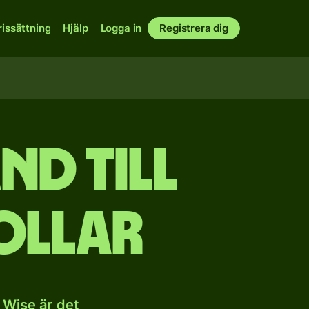
rissättning
Hjälp
Logga in
Registrera dig
nd till
ollar
 Wise är det