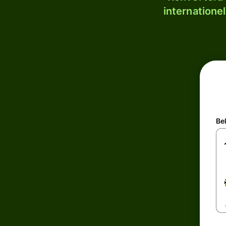
internatione
Be