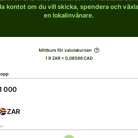
lla kontot om du vill skicka, spendera och väx
en lokalinvånare.
Mittkurs för valutakursen
1 R ZAR = 0,08586 CAD
lopp
ZAR