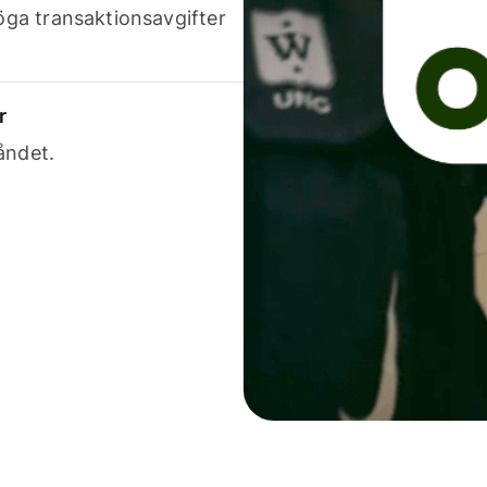
höga transaktionsavgifter
r
åndet.