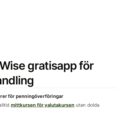
Wise gratisapp för
ndling
rer för penningöverföringar
lltid
mittkursen för valutakursen
utan dolda