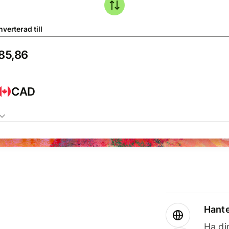
verterad till
CAD
Hante
Ha din