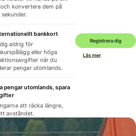
e och konvertera dem på
 sekunder.
nternationellt bankkort
Registrera dig
dig aldrig för
akurspålägg eller höga
Läs mer
aktionsavgifter när du
erar pengar utomlands.
a pengar utomlands, spara
gifter
ngarna att räcka längre,
tt avståndet.