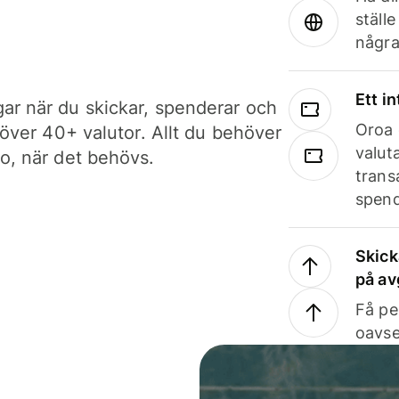
ställ
några
Ett i
ar när du skickar, spenderar och
Oroa 
i över 40+ valutor. Allt du behöver
valut
to, när det behövs.
trans
spend
Skick
på av
Få pe
oavse