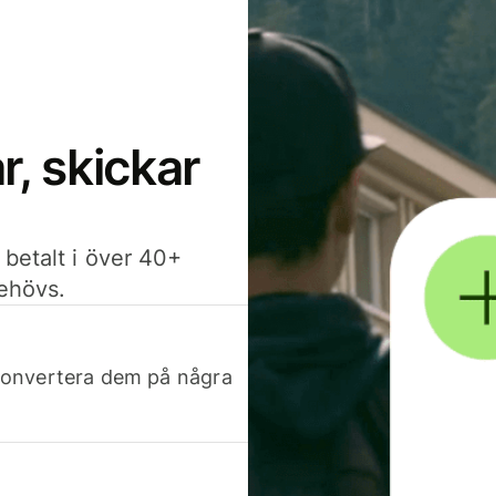
, skickar
 betalt i över 40+
behövs.
h konvertera dem på några