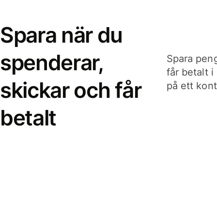
Spara när du
spenderar,
Spara peng
får betalt 
skickar och får
på ett kon
betalt