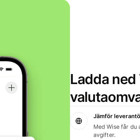
Ladda ned 
valutaomva
Jämför leverantö
Med Wise får du a
avgifter.