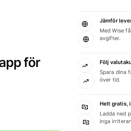
Jämför leve
Med Wise får
avgifter.
app för
Följ valutaku
Spara dina f
över tid.
Helt gratis,
Ladda ned på
inga irriter