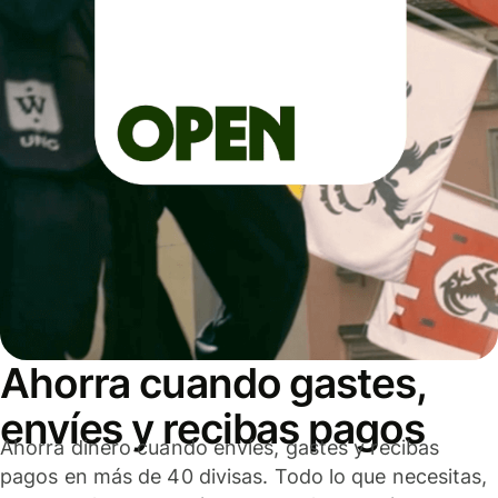
Ahorra cuando gastes,
envíes y recibas pagos
Ahorra dinero cuando envíes, gastes y recibas
pagos en más de 40 divisas. Todo lo que necesitas,