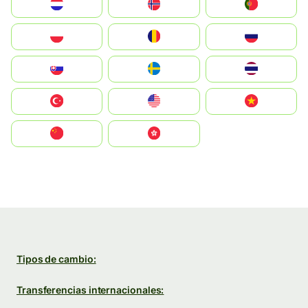
Nederland
Norge
Portugal
Polska
România
Россия
Slovensko
Ruoŧŧa
ไทย
Türkiye
United States
Vietnam
中国
中國香港特別行政區
Tipos de cambio:
Transferencias internacionales: