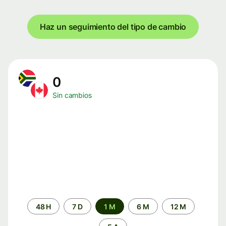
Haz un seguimiento del tipo de cambio
0
Sin cambios
Periodo
48 H
7 D
1 M
6 M
12 M
de
tiempo