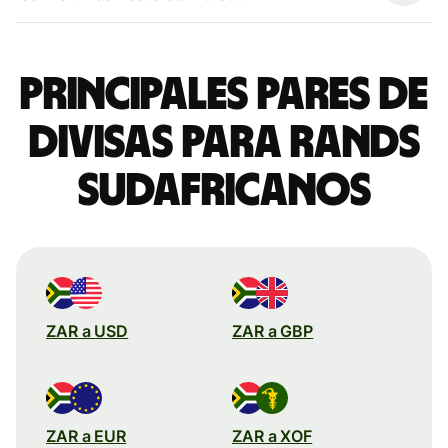
Principales pares de
divisas para rands
sudafricanos
ZAR a USD
ZAR a GBP
ZAR a EUR
ZAR a XOF