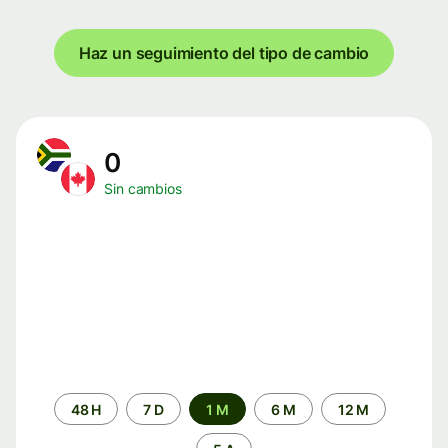
Haz un seguimiento del tipo de cambio
0
Sin cambios
Periodo
48 H
7 D
1 M
6 M
12 M
de
tiempo