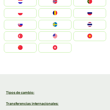
Nederland
Norge
Portugal
Polska
România
Россия
Slovensko
Ruoŧŧa
ไทย
Türkiye
United States
Vietnam
中国
中國香港特別行政區
Tipos de cambio:
Transferencias internacionales: