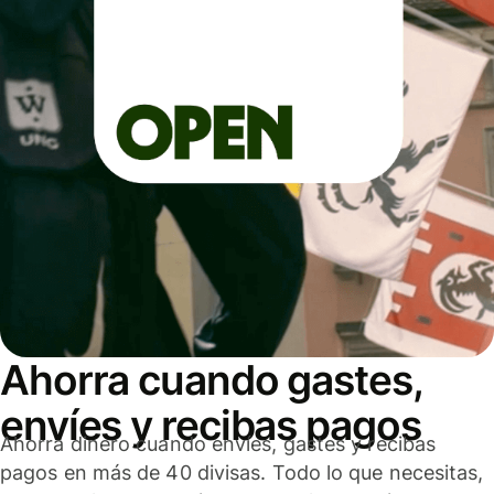
Ahorra cuando gastes,
envíes y recibas pagos
Ahorra dinero cuando envíes, gastes y recibas
pagos en más de 40 divisas. Todo lo que necesitas,