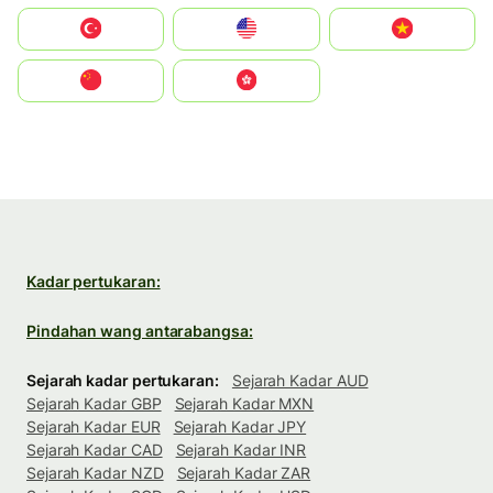
Türkiye
United States
Vietnam
中国
中國香港特別行政區
Kadar pertukaran:
Pindahan wang antarabangsa:
Sejarah kadar pertukaran:
Sejarah Kadar AUD
Sejarah Kadar GBP
Sejarah Kadar MXN
Sejarah Kadar EUR
Sejarah Kadar JPY
Sejarah Kadar CAD
Sejarah Kadar INR
Sejarah Kadar NZD
Sejarah Kadar ZAR