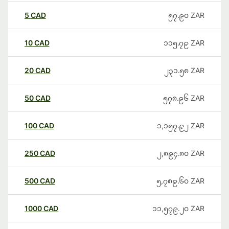
5
CAD
၅၇.၉၀
ZAR
10
CAD
၁၁၅.၇၉
ZAR
20
CAD
၂၃၁.၅၈
ZAR
50
CAD
၅၇၈.၉၆
ZAR
100
CAD
၁,၁၅၇.၉၂
ZAR
250
CAD
၂,၈၉၄.၈၀
ZAR
500
CAD
၅,၇၈၉.၆၀
ZAR
1000
CAD
၁၁,၅၇၉.၂၀
ZAR