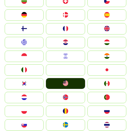
България
Switzerland
Czechia
Deutschland
Denmark
España
Suomi
France
United Kingdom
Greece
Hrvatska
Magyarország
Indonesia
Israel
India
Italia
JA
Japan
Malay
South Korea
Mexico
Nederland
Norge
Portugal
Polska
România
Россия
Slovensko
Ruoŧŧa
ไทย