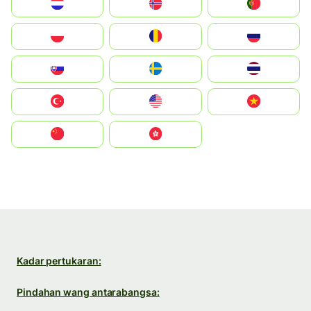
Nederland
Norge
Portugal
Polska
România
Россия
Slovensko
Ruoŧŧa
ไทย
Türkiye
United States
Vietnam
中国
中國香港特別行政區
Kadar pertukaran:
Pindahan wang antarabangsa: