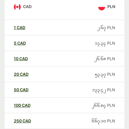
CAD
PLN
1
CAD
၂.၆၇
PLN
5
CAD
၁၃.၃၄
PLN
10
CAD
၂၆.၆၈
PLN
20
CAD
၅၃.၃၇
PLN
50
CAD
၁၃၃.၄၂
PLN
100
CAD
၂၆၆.၈၄
PLN
250
CAD
၆၆၇.၁၀
PLN