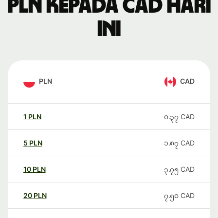
PLN kepada CAD hari
ini
PLN
CAD
1
PLN
၀.၃၇
CAD
5
PLN
၁.၈၇
CAD
10
PLN
၃.၇၅
CAD
20
PLN
၇.၅၀
CAD