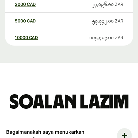
2000
CAD
၂၃,၀၉၆.၈၀
ZAR
5000
CAD
၅၇,၇၄၂.၀၀
ZAR
10000
CAD
၁၁၅,၄၈၄.၀၀
ZAR
Soalan Lazim
Bagaimanakah saya menukarkan