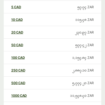
5
CAD
၅၇.၇၄
ZAR
10
CAD
၁၁၅.၄၈
ZAR
20
CAD
၂၃၀.၉၇
ZAR
50
CAD
၅၇၇.၄၂
ZAR
100
CAD
၁,၁၅၄.၈၄
ZAR
250
CAD
၂,၈၈၇.၁၀
ZAR
500
CAD
၅,၇၇၄.၂၀
ZAR
1000
CAD
၁၁,၅၄၈.၄၀
ZAR