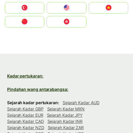
Türkiye
United States
Vietnam
中国
中國香港特別行政區
Kadar pertukaran:
Pindahan wang antarabangsa:
Sejarah kadar pertukaran:
Sejarah Kadar AUD
Sejarah Kadar GBP
Sejarah Kadar MXN
Sejarah Kadar EUR
Sejarah Kadar JPY
Sejarah Kadar CAD
Sejarah Kadar INR
Sejarah Kadar NZD
Sejarah Kadar ZAR