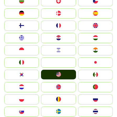
България
Switzerland
Czechia
Deutschland
Denmark
España
Suomi
France
United Kingdom
Greece
Hrvatska
Magyarország
Indonesia
Israel
India
Italia
JA
Japan
Malay
South Korea
Mexico
Nederland
Norge
Portugal
Polska
România
Россия
Slovensko
Ruoŧŧa
ไทย