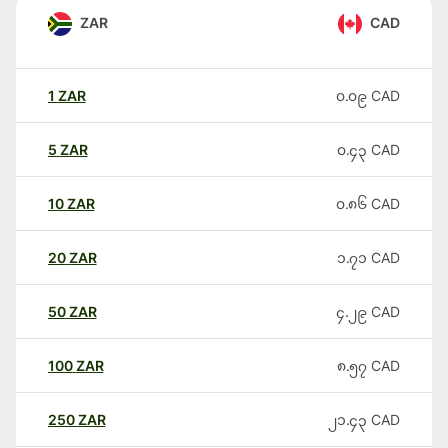
ZAR
CAD
1
ZAR
၀.၀၉
CAD
5
ZAR
၀.၄၃
CAD
10
ZAR
၀.၈၆
CAD
20
ZAR
၁.၇၁
CAD
50
ZAR
၄.၂၉
CAD
100
ZAR
၈.၅၇
CAD
250
ZAR
၂၁.၄၃
CAD