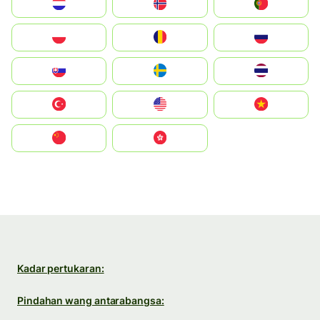
Nederland
Norge
Portugal
Polska
România
Россия
Slovensko
Ruoŧŧa
ไทย
Türkiye
United States
Vietnam
中国
中國香港特別行政區
Kadar pertukaran:
Pindahan wang antarabangsa: