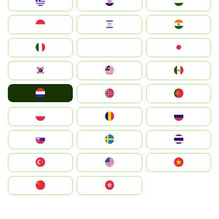
Greece
Hrvatska
Magyarország
Indonesia
Israel
India
Italia
JA
Japan
South Korea
Malay
Mexico
Nederland
Norge
Portugal
Polska
România
Россия
Slovensko
Ruoŧŧa
ไทย
Türkiye
United States
Vietnam
中国
中國香港特別行政區