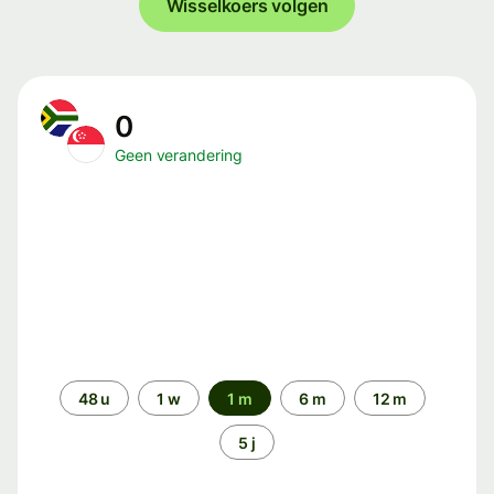
Wisselkoers volgen
0
Geen verandering
Periode
48 u
1 w
1 m
6 m
12 m
5 j