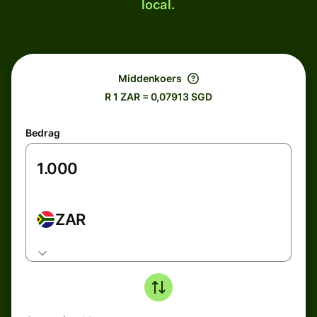
local.
Middenkoers
R 1 ZAR = 0,07913 SGD
Bedrag
ZAR