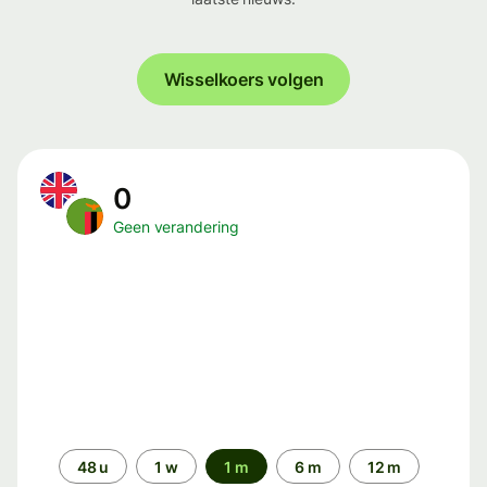
Wisselkoers volgen
0
Geen verandering
Periode
48 u
1 w
1 m
6 m
12 m