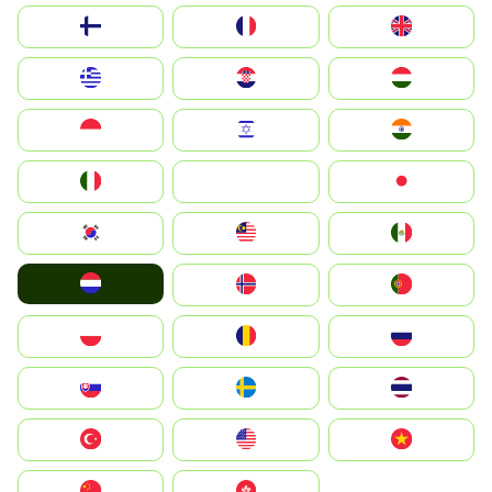
Suomi
France
United Kingdom
Greece
Hrvatska
Magyarország
Indonesia
Israel
India
Italia
JA
Japan
South Korea
Malay
Mexico
Nederland
Norge
Portugal
Polska
România
Россия
Slovensko
Ruoŧŧa
ไทย
Türkiye
United States
Vietnam
中国
中國香港特別行政區