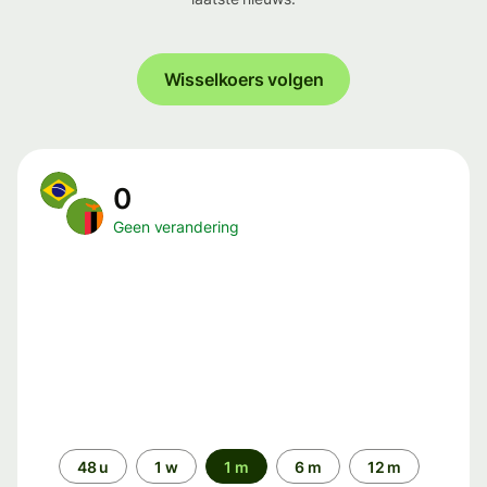
Wisselkoers volgen
0
Geen verandering
Periode
48 u
1 w
1 m
6 m
12 m