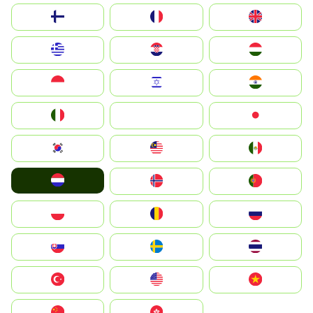
Suomi
France
United Kingdom
Greece
Hrvatska
Magyarország
Indonesia
Israel
India
Italia
JA
Japan
South Korea
Malay
Mexico
Nederland
Norge
Portugal
Polska
România
Россия
Slovensko
Ruoŧŧa
ไทย
Türkiye
United States
Vietnam
中国
中國香港特別行政區