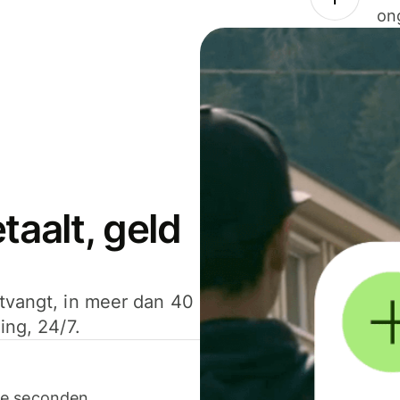
on
aalt, geld
ntvangt, in meer dan 40
ing, 24/7.
ele seconden.