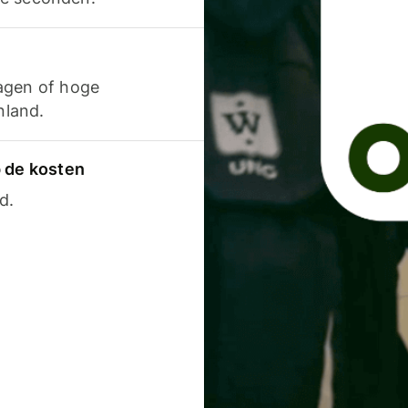
agen of hoge
nland.
p de kosten
d.