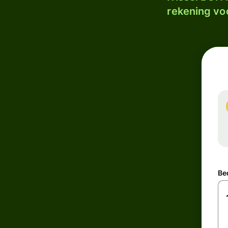
rekening voo
Be