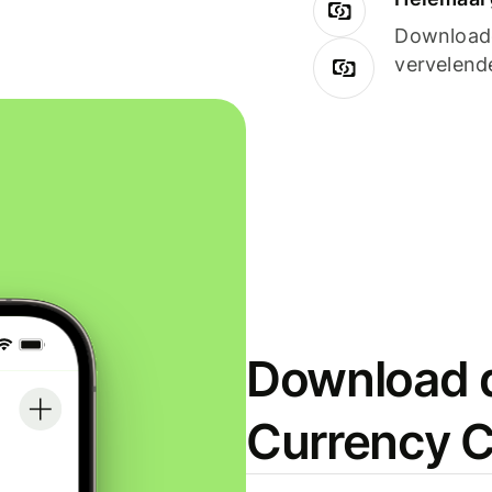
Downloade
vervelend
Download d
Currency C