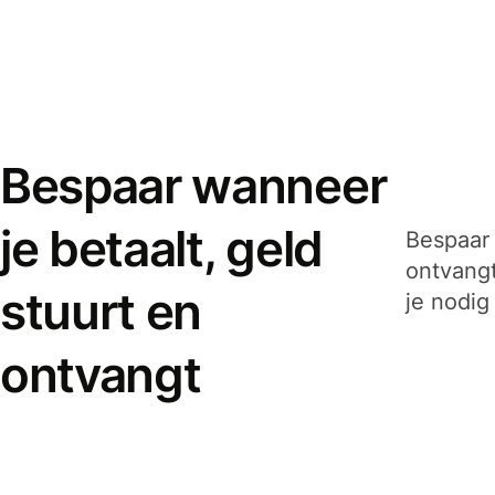
Bespaar wanneer
je betaalt, geld
Bespaar 
ontvangt
stuurt en
je nodig
ontvangt