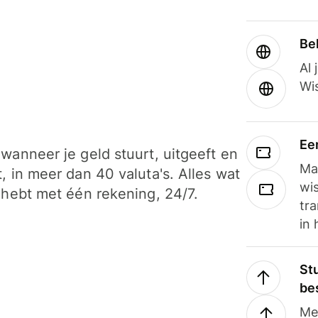
Be
Al 
Wi
Ee
wanneer je geld stuurt, uitgeeft en
Ma
, in meer dan 40 valuta's. Alles wat
wi
 hebt met één rekening, 24/7.
tra
in 
Stu
be
Me