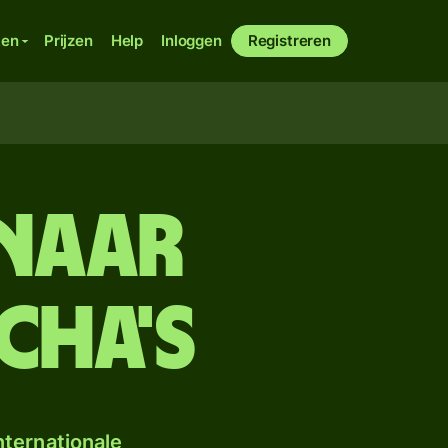
ken
Prijzen
Help
Inloggen
Registreren
 naar
cha's
ternationale