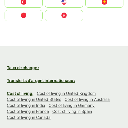
Türkiye
United States
Vietnam
中国
中國香港特別行政區
Taux de change :
Transferts d'argent internationaux :
Cost of living:
Cost of living in United Kingdom
Cost of living in United States
Cost of living in Australia
Cost of living in India
Cost of living in Germany
Cost of living in France
Cost of living in Spain
Cost of living in Canada