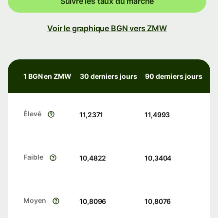
Suivre les taux du marché
Voir le graphique BGN vers ZMW
1 BGN en ZMW
30 derniers jours
90 derniers jours
Élevé
11,2371
11,4993
Faible
10,4822
10,3404
Moyen
10,8096
10,8076