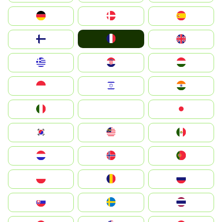
Deutschland
Denmark
España
France
Suomi
United Kingdom
Greece
Hrvatska
Magyarország
Indonesia
Israel
India
Italia
JA
Japan
South Korea
Malay
Mexico
Nederland
Norge
Portugal
Polska
România
Россия
Slovensko
Ruoŧŧa
ไทย