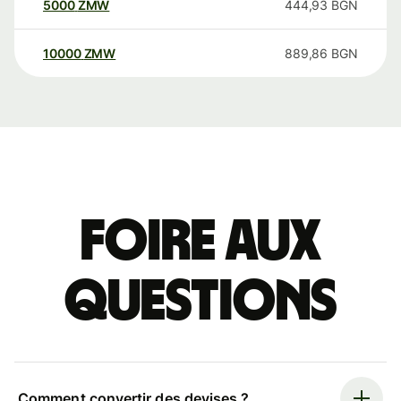
5000
ZMW
444,93
BGN
10000
ZMW
889,86
BGN
Foire aux
questions
Comment convertir des devises ?