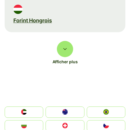
Forint Hongrois
Afficher plus
الإمارات العربية المتحدة
Australia
Brazil
България
Switzerland
Czechia