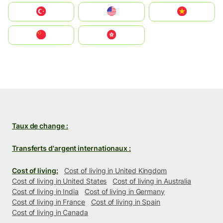
Türkiye
United States
Vietnam
中国
中國香港特別行政區
Taux de change :
Transferts d'argent internationaux :
Cost of living:
Cost of living in United Kingdom
Cost of living in United States
Cost of living in Australia
Cost of living in India
Cost of living in Germany
Cost of living in France
Cost of living in Spain
Cost of living in Canada