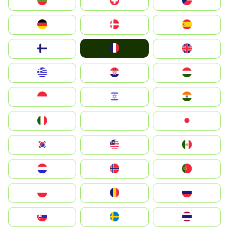
България
Switzerland
Czechia
Deutschland
Denmark
España
France
Suomi
United Kingdom
Greece
Hrvatska
Magyarország
Indonesia
Israel
India
Italia
JA
Japan
South Korea
Malay
Mexico
Nederland
Norge
Portugal
Polska
România
Россия
Slovensko
Ruoŧŧa
ไทย