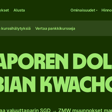
ykset
Alusta
Ominaisuudet
Hinno
 kurssihälytyksiä
Vertaa pankkikursseja
aporen dol
ian kwach
oaa valuuttaparin SGD → ZMW muunnokset ma