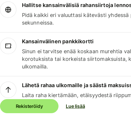
Hallitse kansainvälisiä rahansiirtoja lenno
Pidä kaikki eri valuuttasi kätevästi yhdessä
sekunneissa.
Kansainvälinen pankkikortti
Sinun ei tarvitse enää koskaan murehtia va
korotuksista tai korkeista siirtomaksuista,
ulkomailla.
Lähetä rahaa ulkomaille ja säästä maksuis
Laita raha kiertämään, etäisyydestä riippu
Rekisteröidy
Lue lisää