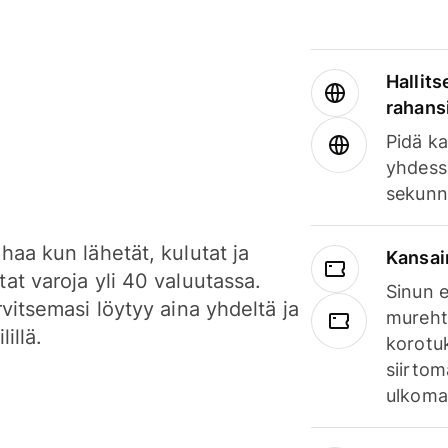
Hallits
rahansi
Pidä ka
yhdess
sekunn
haa kun lähetät, kulutat ja
Kansai
at varoja yli 40 valuutassa.
Sinun e
rvitsemasi löytyy aina yhdeltä ja
mureht
lillä.
korotuk
siirtom
ulkomai