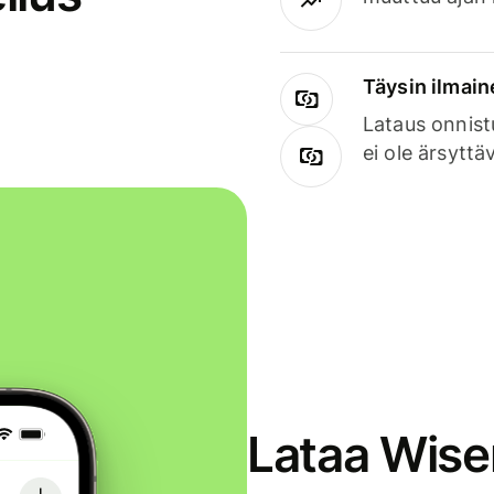
Täysin ilmain
Lataus onnist
ei ole ärsyttä
Lataa Wise