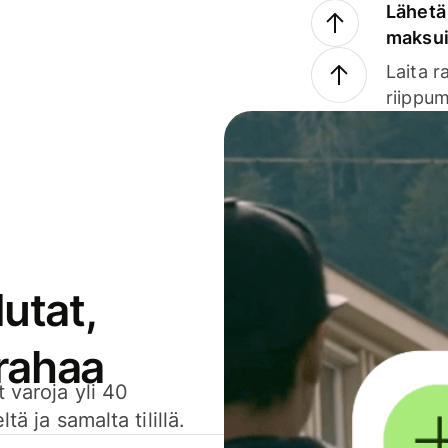
Lähetä 
maksu
Laita r
riippum
utat,
 rahaa
 varoja yli 40
ä ja samalta tilillä.