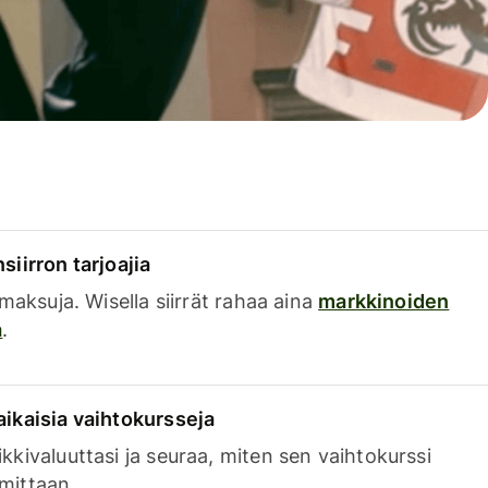
siirron tarjoajia
a maksuja. Wisella siirrät rahaa aina
markkinoiden
a
.
aikaisia vaihtokursseja
kkivaluuttasi ja seuraa, miten sen vaihtokurssi
mittaan.