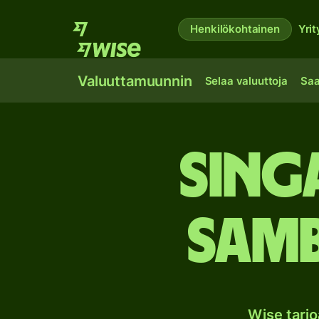
Henkilökohtainen
Yrit
Valuuttamuunnin
Selaa valuuttoja
Saa
Sing
Samb
Wise tarj