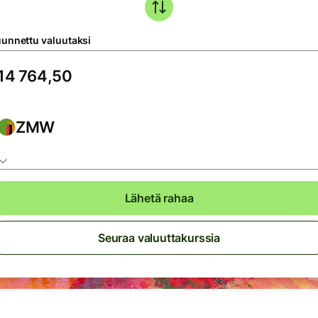
unnettu valuutaksi
ZMW
Lähetä rahaa
Seuraa valuuttakurssia