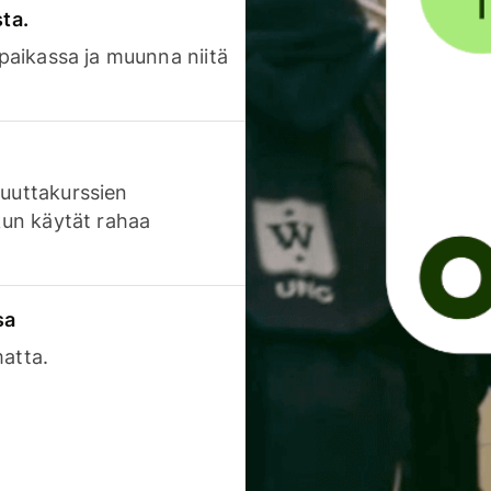
sta.
 paikassa ja muunna niitä
luuttakurssien
 kun käytät rahaa
sa
matta.