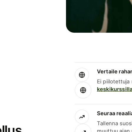
Vertaile rahan
Ei piilotettuj
keskikurssill
Seuraa reaali
Tallenna suosi
llus
muuttuu ajan 