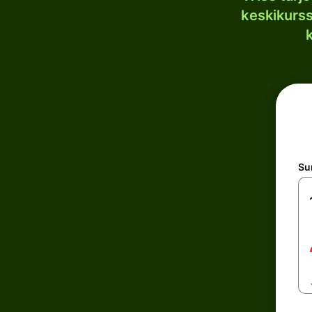
keskikurssi
S