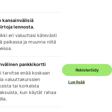
e kansainvälisiä
irtoja lennosta.
ikki eri valuuttasi kätevästi
ä paikassa ja muunna niitä
eissa.
nvälinen pankkikortti
Rekisteröidy
i tarvitse enää koskaan
ia valuuttakurssien
Lue lisää
sista tai korkeista
aksuista, kun käytät rahaa
lla.