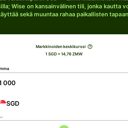
lla; Wise on kansainvälinen tili, jonka kautta vo
käyttää sekä muuntaa rahaa paikallisten tapaan
Markkinoiden keskikurssi
1 SGD = 14,76 ZMW
umma
SGD