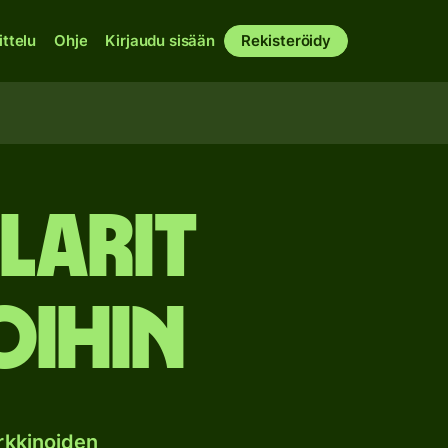
ittelu
Ohje
Kirjaudu sisään
Rekisteröidy
larit
oihin
rkkinoiden