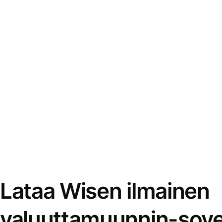
Lataa Wisen ilmainen
valuuttamuunnin-sove