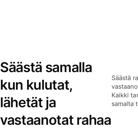
Säästä samalla
Säästä ra
kun kulutat,
vastaanot
Kaikki ta
lähetät ja
samalta ti
vastaanotat rahaa