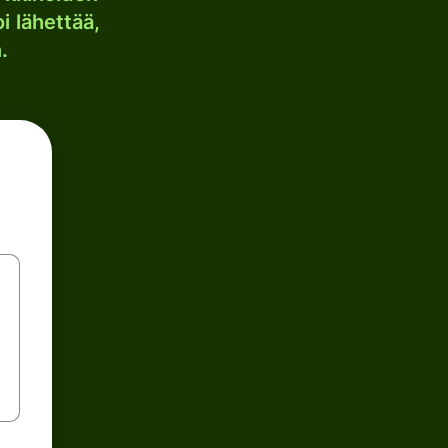
i lähettää,
.