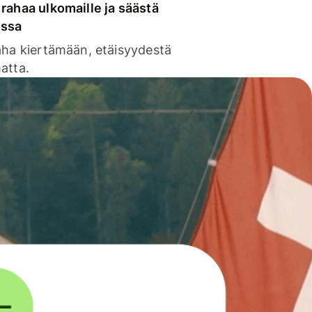
rahaa ulkomaille ja säästä
issa
aha kiertämään, etäisyydestä
atta.