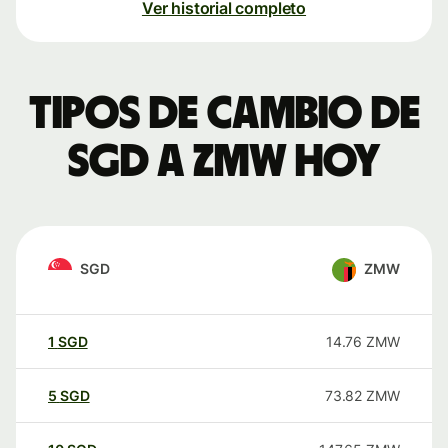
Ver historial completo
Tipos de cambio de
SGD a ZMW hoy
SGD
ZMW
1
SGD
14.76
ZMW
5
SGD
73.82
ZMW