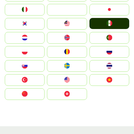
Italia
JA
Japan
Mexico
South Korea
Malay
Nederland
Norge
Portugal
Polska
România
Россия
Slovensko
Ruoŧŧa
ไทย
Türkiye
United States
Vietnam
中国
中國香港特別行政區