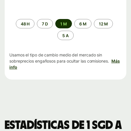
Periodo
48 H
7 D
1 M
6 M
12 M
de
tiempo
5 A
Usamos el tipo de cambio medio del mercado sin
sobreprecios engañosos para ocultar las comisiones.
Más
info
Estadísticas de 1 SGD a