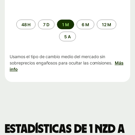
Periodo
48 H
7 D
1 M
6 M
12 M
de
tiempo
5 A
Usamos el tipo de cambio medio del mercado sin
sobreprecios engañosos para ocultar las comisiones.
Más
info
Estadísticas de 1 NZD a