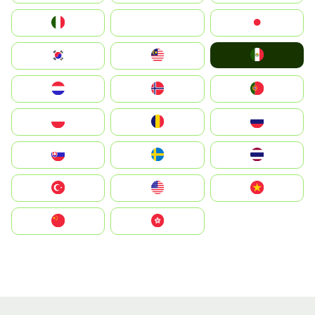
Italia
JA
Japan
Mexico
South Korea
Malay
Nederland
Norge
Portugal
Polska
România
Россия
Slovensko
Ruoŧŧa
ไทย
Türkiye
United States
Vietnam
中国
中國香港特別行政區