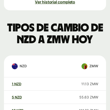
Ver historial completo
Tipos de cambio de
NZD a ZMW hoy
NZD
ZMW
1
NZD
11.13
ZMW
5
NZD
55.63
ZMW