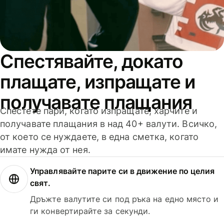
Спестявайте, докато
плащате, изпращате и
получавате плащания
Спестете пари, когато изпращате, харчите и
получавате плащания в над 40+ валути. Всичко,
от което се нуждаете, в една сметка, когато
имате нужда от нея.
Управлявайте парите си в движение по целия
свят.
Дръжте валутите си под ръка на едно място и
ги конвертирайте за секунди.