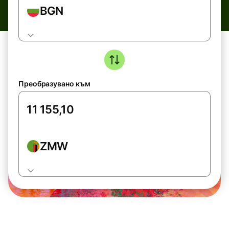
BGN
Преобразувано към
ZMW