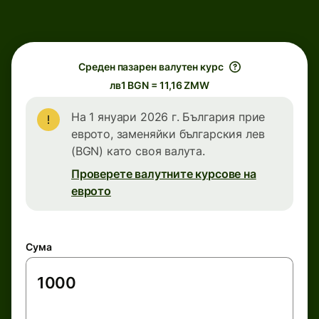
Среден пазарен валутен курс
лв1 BGN = 11,16 ZMW
На 1 януари 2026 г. България прие
еврото, заменяйки българския лев
(BGN) като своя валута.
Проверете валутните курсове на
еврото
Сума