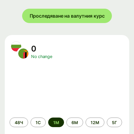
Проследяване на валутния курс
0
No change
Time
48Ч
1С
1М
6М
12М
5Г
period