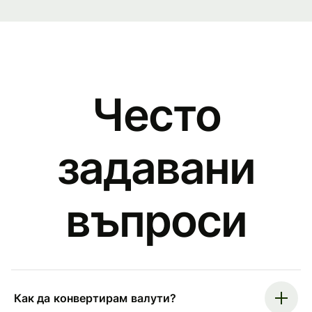
Често
задавани
въпроси
Как да конвертирам валути?