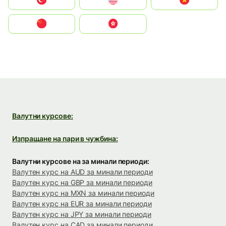
Türkiye
United States
Vietnam
中国
中國香港特別行政區
Валутни курсове:
Изпращане на пари в чужбина:
Валутни курсове на за минали периоди:
Валутен курс на AUD за минали периоди
Валутен курс на GBP за минали периоди
Валутен курс на MXN за минали периоди
Валутен курс на EUR за минали периоди
Валутен курс на JPY за минали периоди
Валутен курс на CAD за минали периоди