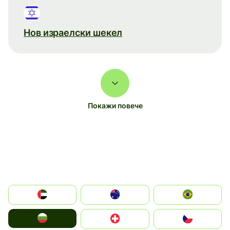
Нов израелски шекел
Покажи повече
الإمارات العربية المتحدة
Australia
Brazil
България
Switzerland
Czechia