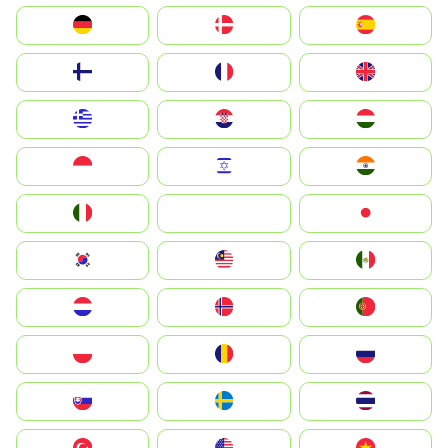
Deutschland
Denmark
España
Suomi
France
United Kingdom
Greece
Hrvatska
Magyarország
Indonesia
Israel
India
Italia
JA
Japan
South Korea
Malay
Mexico
Nederland
Norge
Portugal
Polska
România
Россия
Slovensko
Ruoŧŧa
ไทย