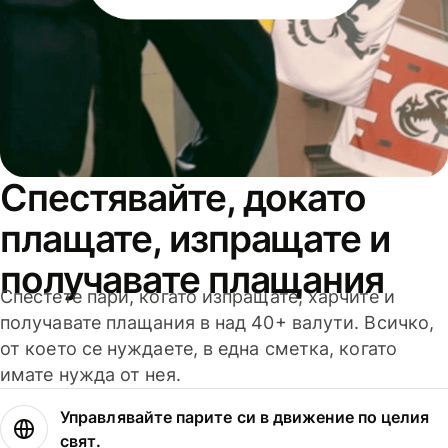
Спестявайте, докато
плащате, изпращате и
получавате плащания
Спестете пари, когато изпращате, харчите и
получавате плащания в над 40+ валути. Всичко,
от което се нуждаете, в една сметка, когато
имате нужда от нея.
Управлявайте парите си в движение по целия
свят.