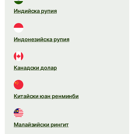
Индийска рупия
Индонезийска рупия
Канадски долар
Китайски юан ренминби
Малайзийски рингит