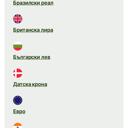
Бразилски реал
Британска лира
Български лев
Датска крона
Евро