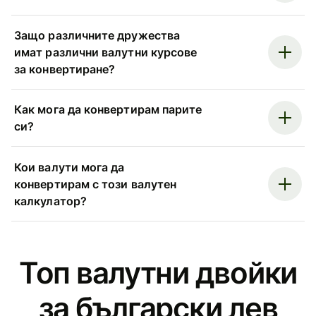
Защо различните дружества
имат различни валутни курсове
за конвертиране?
Как мога да конвертирам парите
си?
Кои валути мога да
конвертирам с този валутен
калкулатор?
Топ валутни двойки
за български лев