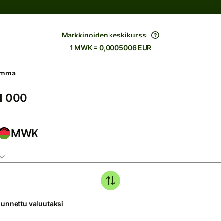
Markkinoiden keskikurssi
1 MWK = 0,0005006 EUR
umma
MWK
unnettu valuutaksi