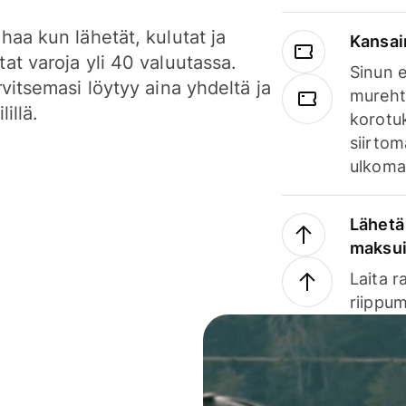
haa kun lähetät, kulutat ja
Kansai
at varoja yli 40 valuutassa.
Sinun e
rvitsemasi löytyy aina yhdeltä ja
mureht
lillä.
korotuk
siirtom
ulkomai
Lähetä 
maksu
Laita r
riippum