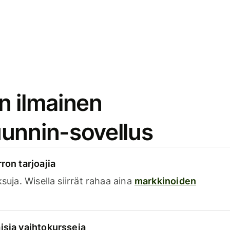
n ilmainen
unnin-sovellus
rron tarjoajia
ksuja. Wisella siirrät rahaa aina
markkinoiden
isia vaihtokursseja