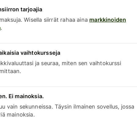
siirron tarjoajia
a maksuja. Wisella siirrät rahaa aina
markkinoiden
a
.
aikaisia vaihtokursseja
kkivaluuttasi ja seuraa, miten sen vaihtokurssi
mittaan.
en. Ei mainoksia.
uu vain sekunneissa. Täysin ilmainen sovellus, jossa
viä mainoksia.