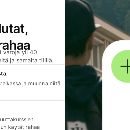
utat,
 rahaa
 varoja yli 40
ä ja samalta tilillä.
sta.
 paikassa ja muunna niitä
luuttakurssien
 kun käytät rahaa