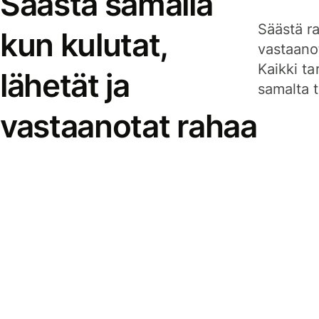
Säästä samalla
Säästä ra
kun kulutat,
vastaanot
Kaikki ta
lähetät ja
samalta ti
vastaanotat rahaa