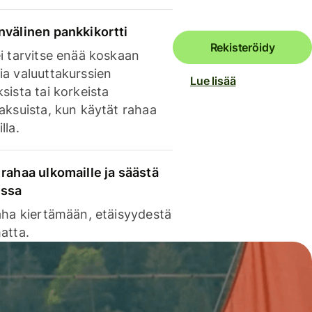
nvälinen pankkikortti
Rekisteröidy
i tarvitse enää koskaan
ia valuuttakurssien
Lue lisää
sista tai korkeista
aksuista, kun käytät rahaa
lla.
rahaa ulkomaille ja säästä
issa
aha kiertämään, etäisyydestä
atta.