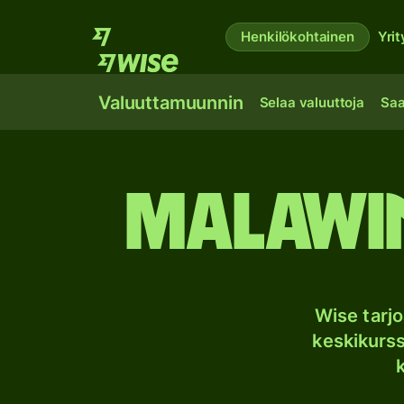
Henkilökohtainen
Yrit
Valuuttamuunnin
Selaa valuuttoja
Saa
Malawi
Wise tarj
keskikurssi