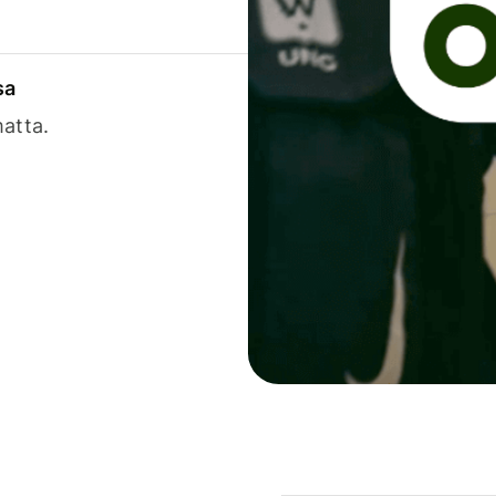
sa
matta.