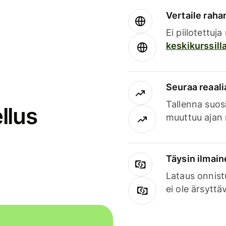
Vertaile rahan
Ei piilotettuj
keskikurssill
Seuraa reaali
Tallenna suosi
llus
muuttuu ajan 
Täysin ilmain
Lataus onnist
ei ole ärsyttä