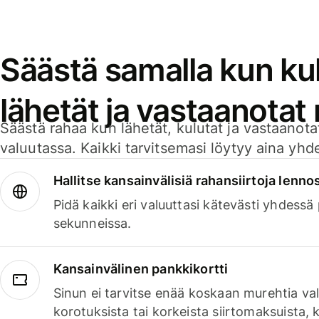
Säästä samalla kun kul
lähetät ja vastaanotat
Säästä rahaa kun lähetät, kulutat ja vastaanotat
valuutassa. Kaikki tarvitsemasi löytyy aina yhdelt
Hallitse kansainvälisiä rahansiirtoja lenno
Pidä kaikki eri valuuttasi kätevästi yhdessä
sekunneissa.
Kansainvälinen pankkikortti
Sinun ei tarvitse enää koskaan murehtia va
korotuksista tai korkeista siirtomaksuista,