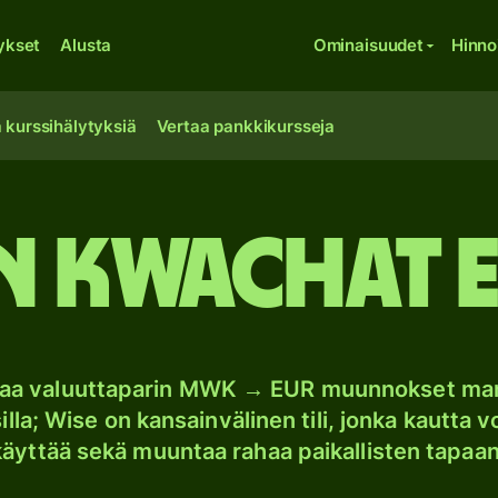
ykset
Alusta
Ominaisuudet
Hinno
 kurssihälytyksiä
Vertaa pankkikursseja
n kwachat e
oaa valuuttaparin MWK → EUR muunnokset ma
lla; Wise on kansainvälinen tili, jonka kautta vo
käyttää sekä muuntaa rahaa paikallisten tapaan