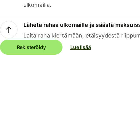
ulkomailla.
Lähetä rahaa ulkomaille ja säästä maksuis
Laita raha kiertämään, etäisyydestä riippu
Rekisteröidy
Lue lisää