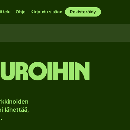
ittelu
Ohje
Kirjaudu sisään
Rekisteröidy
uroihin
rkkinoiden
i lähettää,
.