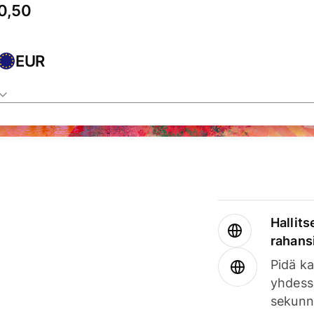
EUR
Hallits
rahansi
Pidä ka
yhdess
sekunn