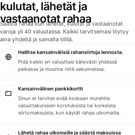
kulutat, lähetät ja
vastaanotat rahaa
Säästä rahaa kun lähetät, kulutat ja vastaanotat
varoja yli 40 valuutassa. Kaikki tarvitsemasi löytyy
aina yhdeltä ja samalta tilillä.
Hallitse kansainvälisiä rahansiirtoja lennosta.
Pidä kaikki eri valuuttasi kätevästi yhdessä
paikassa ja muunna niitä sekunneissa.
Kansainvälinen pankkikortti
Sinun ei tarvitse enää koskaan murehtia
valuuttakurssien korotuksista tai korkeista
siirtomaksuista, kun käytät rahaa ulkomailla.
Lähetä rahaa ulkomaille ja säästä maksuissa