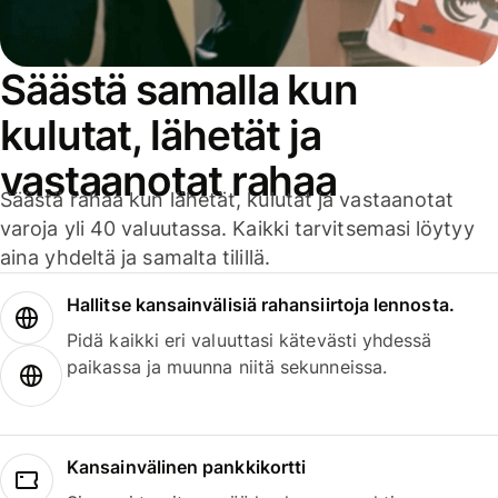
Säästä samalla kun
kulutat, lähetät ja
vastaanotat rahaa
Säästä rahaa kun lähetät, kulutat ja vastaanotat
varoja yli 40 valuutassa. Kaikki tarvitsemasi löytyy
aina yhdeltä ja samalta tilillä.
Hallitse kansainvälisiä rahansiirtoja lennosta.
Pidä kaikki eri valuuttasi kätevästi yhdessä
paikassa ja muunna niitä sekunneissa.
Kansainvälinen pankkikortti