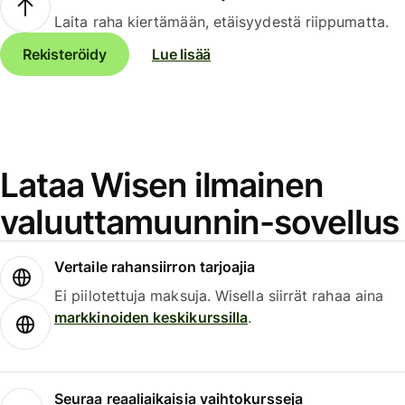
Laita raha kiertämään, etäisyydestä riippumatta.
Rekisteröidy
Lue lisää
Lataa Wisen ilmainen
valuuttamuunnin-sovellus
Vertaile rahansiirron tarjoajia
Ei piilotettuja maksuja. Wisella siirrät rahaa aina
markkinoiden keskikurssilla
.
Seuraa reaaliaikaisia vaihtokursseja