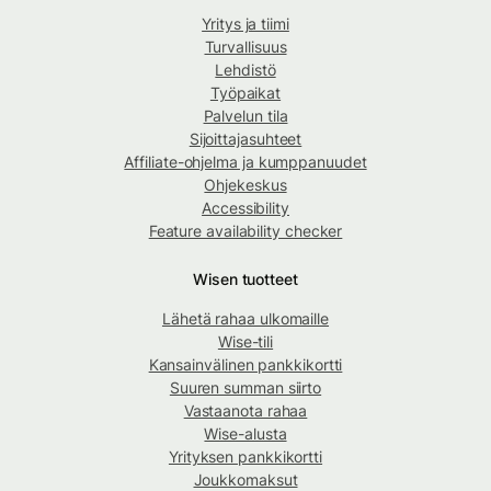
Yritys ja tiimi
Turvallisuus
Lehdistö
Työpaikat
Palvelun tila
Sijoittajasuhteet
Affiliate-ohjelma ja kumppanuudet
Ohjekeskus
Accessibility
Feature availability checker
Wisen tuotteet
Lähetä rahaa ulkomaille
Wise-tili
Kansainvälinen pankkikortti
Suuren summan siirto
Vastaanota rahaa
Wise-alusta
Yrityksen pankkikortti
Joukkomaksut