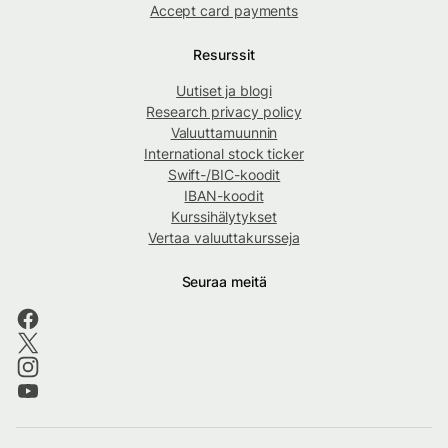
Accept card payments
Resurssit
Uutiset ja blogi
Research privacy policy
Valuuttamuunnin
International stock ticker
Swift-/BIC-koodit
IBAN-koodit
Kurssihälytykset
Vertaa valuuttakursseja
Seuraa meitä