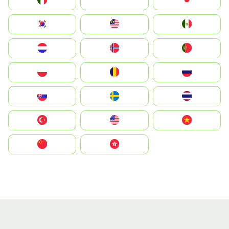
Italia
JA
Japan
South Korea
Malay
Mexico
Nederland
Norge
Portugal
Polska
România
Россия
Slovensko
Ruoŧŧa
ไทย
Türkiye
United States
Vietnam
中国
中國香港特別行政區