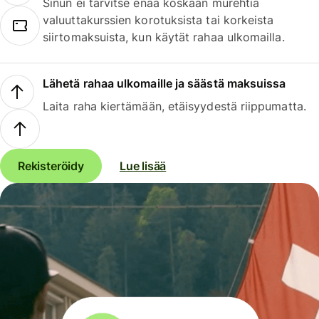
Sinun ei tarvitse enää koskaan murehtia
valuuttakurssien korotuksista tai korkeista
siirtomaksuista, kun käytät rahaa ulkomailla.
Lähetä rahaa ulkomaille ja säästä maksuissa
Laita raha kiertämään, etäisyydestä riippumatta.
Rekisteröidy
Lue lisää