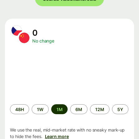
0
No change
Time
48H
1W
1M
6M
12M
5Y
period
We use the real, mid-market rate with no sneaky mark-up
to hide the fees.
Learn more