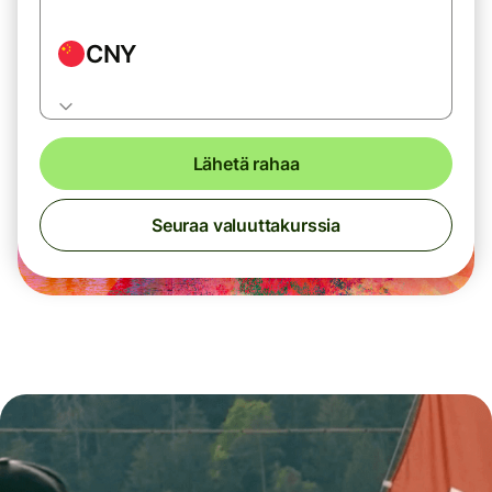
CNY
Lähetä rahaa
Seuraa valuuttakurssia