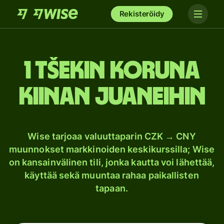
Rekisteröidy
1 Tšekin koruna
Kiinan juaneihin
Wise tarjoaa valuuttaparin CZK → CNY
muunnokset markkinoiden keskikurssilla; Wise
on kansainvälinen tili, jonka kautta voi lähettää,
käyttää sekä muuntaa rahaa paikallisten
tapaan.