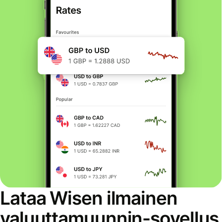
Lataa Wisen ilmainen
valuuttamuunnin-sovellus