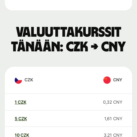
Valuuttakurssit
tänään: CZK → CNY
CZK
CNY
1
CZK
0,32
CNY
5
CZK
1,61
CNY
10
CZK
3,21
CNY