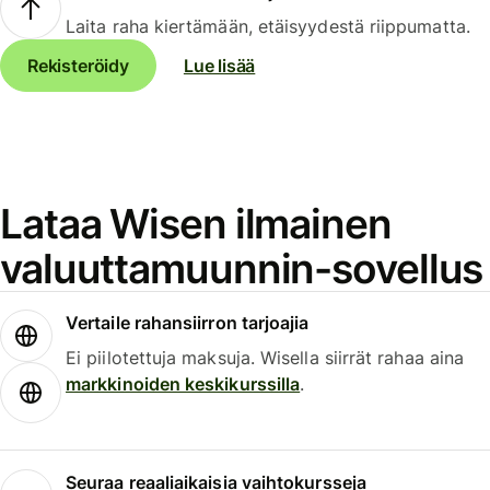
Laita raha kiertämään, etäisyydestä riippumatta.
Rekisteröidy
Lue lisää
Lataa Wisen ilmainen
valuuttamuunnin-sovellus
Vertaile rahansiirron tarjoajia
Ei piilotettuja maksuja. Wisella siirrät rahaa aina
markkinoiden keskikurssilla
.
Seuraa reaaliaikaisia vaihtokursseja