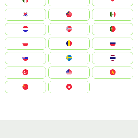
Italia
JA
Japan
South Korea
Malay
Mexico
Nederland
Norge
Portugal
Polska
România
Россия
Slovensko
Ruoŧŧa
ไทย
Türkiye
United States
Vietnam
中国
中國香港特別行政區