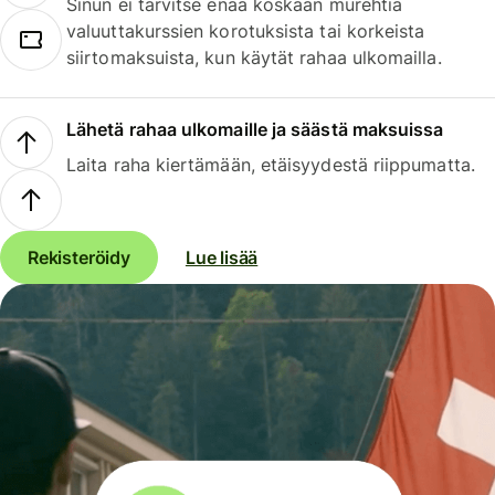
Sinun ei tarvitse enää koskaan murehtia
valuuttakurssien korotuksista tai korkeista
siirtomaksuista, kun käytät rahaa ulkomailla.
Lähetä rahaa ulkomaille ja säästä maksuissa
Laita raha kiertämään, etäisyydestä riippumatta.
Rekisteröidy
Lue lisää