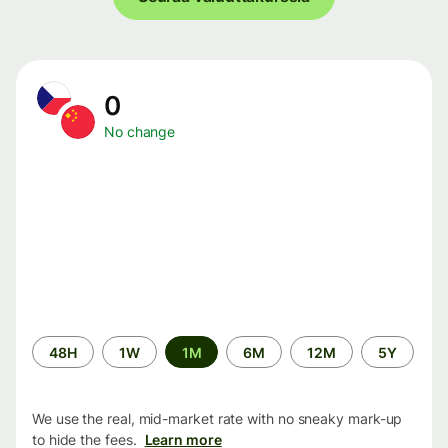
0
No change
Time
48H
1W
1M
6M
12M
5Y
period
We use the real, mid-market rate with no sneaky mark-up
to hide the fees.
Learn more