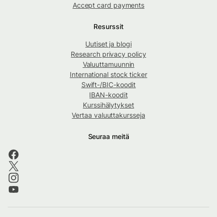
Accept card payments
Resurssit
Uutiset ja blogi
Research privacy policy
Valuuttamuunnin
International stock ticker
Swift-/BIC-koodit
IBAN-koodit
Kurssihälytykset
Vertaa valuuttakursseja
Seuraa meitä