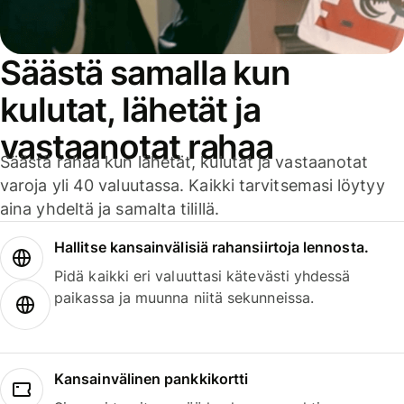
Säästä samalla kun
kulutat, lähetät ja
vastaanotat rahaa
Säästä rahaa kun lähetät, kulutat ja vastaanotat
varoja yli 40 valuutassa. Kaikki tarvitsemasi löytyy
aina yhdeltä ja samalta tilillä.
Hallitse kansainvälisiä rahansiirtoja lennosta.
Pidä kaikki eri valuuttasi kätevästi yhdessä
paikassa ja muunna niitä sekunneissa.
Kansainvälinen pankkikortti