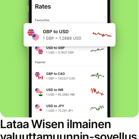
Lataa Wisen ilmainen
valuuttamuunnin-sovellus