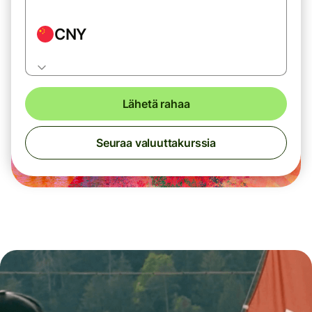
CNY
Lähetä rahaa
Seuraa valuuttakurssia