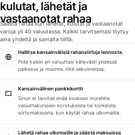
kulutat, lähetät ja
vastaanotat rahaa
Säästä rahaa kun lähetät, kulutat ja vastaanotat
varoja yli 40 valuutassa. Kaikki tarvitsemasi löytyy
aina yhdeltä ja samalta tilillä.
Hallitse kansainvälisiä rahansiirtoja lennosta.
Pidä kaikki eri valuuttasi kätevästi yhdessä
paikassa ja muunna niitä sekunneissa.
Kansainvälinen pankkikortti
Sinun ei tarvitse enää koskaan murehtia
valuuttakurssien korotuksista tai korkeista
siirtomaksuista, kun käytät rahaa ulkomailla.
Lähetä rahaa ulkomaille ja säästä maksuissa