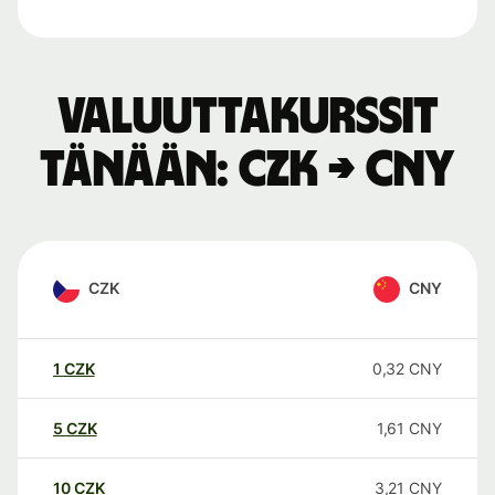
Valuuttakurssit
tänään: CZK → CNY
CZK
CNY
1
CZK
0,32
CNY
5
CZK
1,61
CNY
10
CZK
3,21
CNY