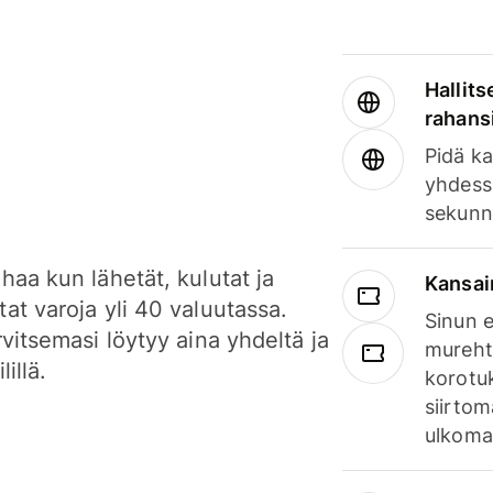
Hallits
rahansi
Pidä ka
yhdess
sekunn
haa kun lähetät, kulutat ja
Kansai
at varoja yli 40 valuutassa.
Sinun e
rvitsemasi löytyy aina yhdeltä ja
mureht
lillä.
korotuk
siirtom
ulkomai