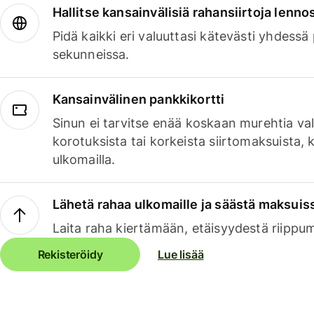
Hallitse kansainvälisiä rahansiirtoja lenno
Pidä kaikki eri valuuttasi kätevästi yhdessä
sekunneissa.
Kansainvälinen pankkikortti
Sinun ei tarvitse enää koskaan murehtia va
korotuksista tai korkeista siirtomaksuista,
ulkomailla.
Lähetä rahaa ulkomaille ja säästä maksuis
Laita raha kiertämään, etäisyydestä riippu
Rekisteröidy
Lue lisää