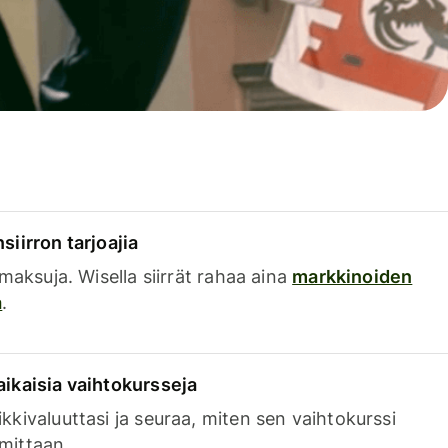
siirron tarjoajia
a maksuja. Wisella siirrät rahaa aina
markkinoiden
a
.
aikaisia vaihtokursseja
kkivaluuttasi ja seuraa, miten sen vaihtokurssi
mittaan.