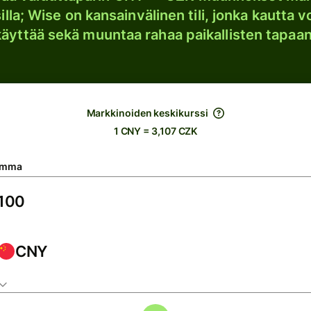
lla; Wise on kansainvälinen tili, jonka kautta vo
käyttää sekä muuntaa rahaa paikallisten tapaan
Markkinoiden keskikurssi
1 CNY = 3,107 CZK
umma
CNY