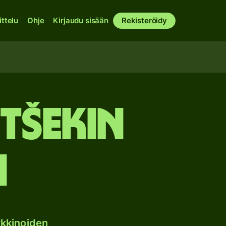
ittelu
Ohje
Kirjaudu sisään
Rekisteröidy
 Tšekin
n
kkinoiden