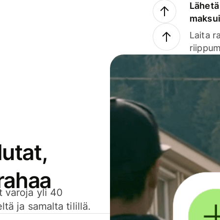
Lähetä 
maksu
Laita r
riippum
utat,
 rahaa
 varoja yli 40
ä ja samalta tilillä.