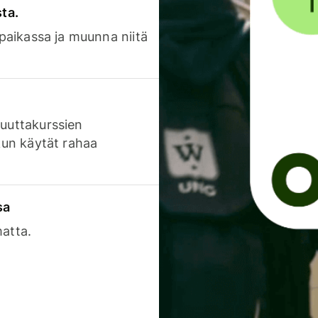
sta.
 paikassa ja muunna niitä
luuttakurssien
 kun käytät rahaa
sa
matta.