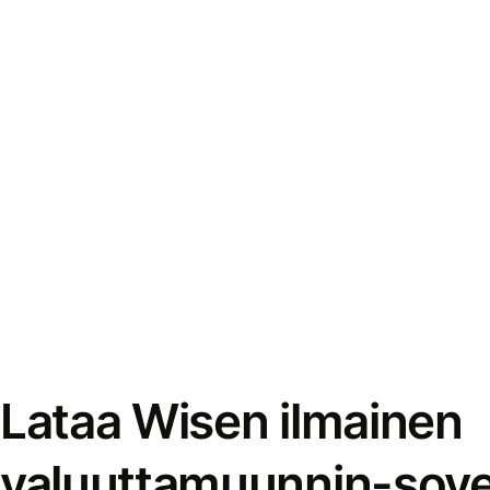
Lataa Wisen ilmainen
valuuttamuunnin-sove