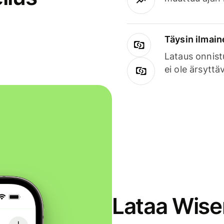
Täysin ilmain
Lataus onnist
ei ole ärsyttä
Lataa Wise