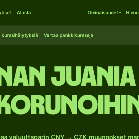
ykset
Alusta
Ominaisuudet
Hinno
 kurssihälytyksiä
Vertaa pankkikursseja
inan juania
korunoihi
oaa valuuttaparin CNY → CZK muunnokset mar