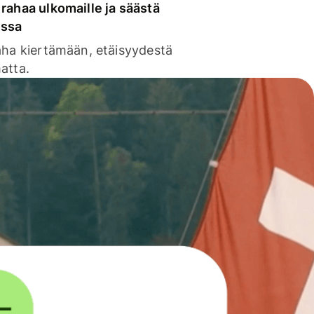
rahaa ulkomaille ja säästä
issa
aha kiertämään, etäisyydestä
atta.