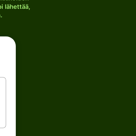
i lähettää,
.