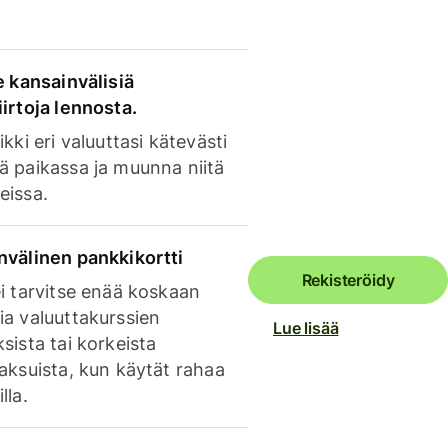
e kansainvälisiä
irtoja lennosta.
ikki eri valuuttasi kätevästi
ä paikassa ja muunna niitä
eissa.
nvälinen pankkikortti
Rekisteröidy
i tarvitse enää koskaan
ia valuuttakurssien
Lue lisää
sista tai korkeista
aksuista, kun käytät rahaa
lla.