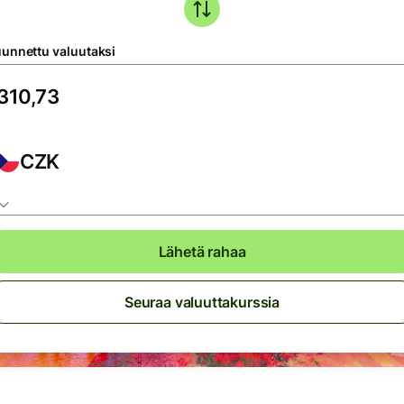
unnettu valuutaksi
CZK
Lähetä rahaa
Seuraa valuuttakurssia