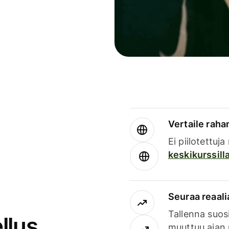
Vertaile rahan
Ei piilotettuj
keskikurssill
Seuraa reaali
Tallenna suosi
llus
muuttuu ajan 