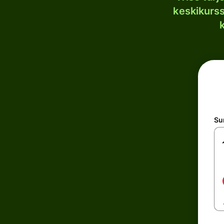
keskikurssi
S