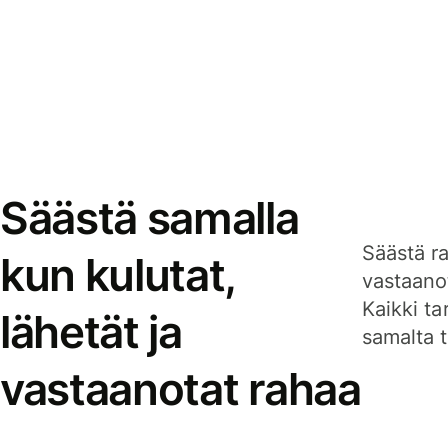
Säästä samalla
Säästä ra
kun kulutat,
vastaanot
Kaikki ta
lähetät ja
samalta ti
vastaanotat rahaa