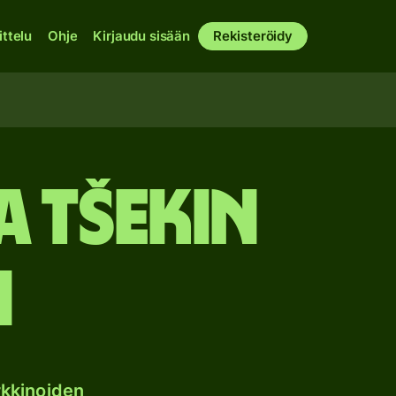
ittelu
Ohje
Kirjaudu sisään
Rekisteröidy
a Tšekin
n
kkinoiden