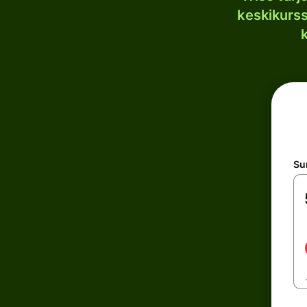
keskikurssi
S