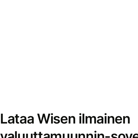
Lataa Wisen ilmainen
valuuttamuunnin-sove