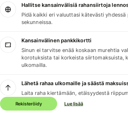
Hallitse kansainvälisiä rahansiirtoja lenno
Pidä kaikki eri valuuttasi kätevästi yhdessä
sekunneissa.
Kansainvälinen pankkikortti
Sinun ei tarvitse enää koskaan murehtia va
korotuksista tai korkeista siirtomaksuista,
ulkomailla.
Lähetä rahaa ulkomaille ja säästä maksuis
Laita raha kiertämään, etäisyydestä riippu
Rekisteröidy
Lue lisää