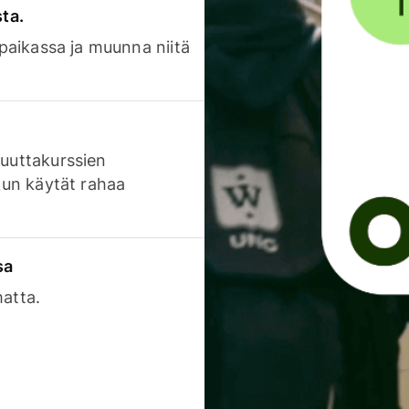
sta.
 paikassa ja muunna niitä
luuttakurssien
 kun käytät rahaa
sa
matta.