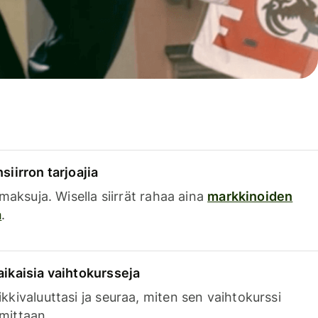
siirron tarjoajia
a maksuja. Wisella siirrät rahaa aina
markkinoiden
a
.
aikaisia vaihtokursseja
kkivaluuttasi ja seuraa, miten sen vaihtokurssi
mittaan.