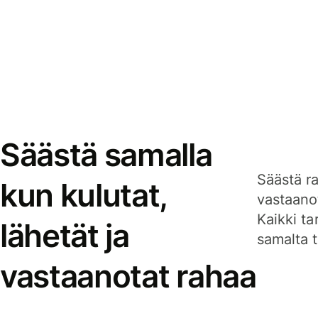
Säästä samalla
Säästä ra
kun kulutat,
vastaanot
Kaikki ta
lähetät ja
samalta ti
vastaanotat rahaa