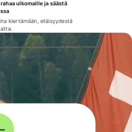
rahaa ulkomaille ja säästä
issa
aha kiertämään, etäisyydestä
atta.