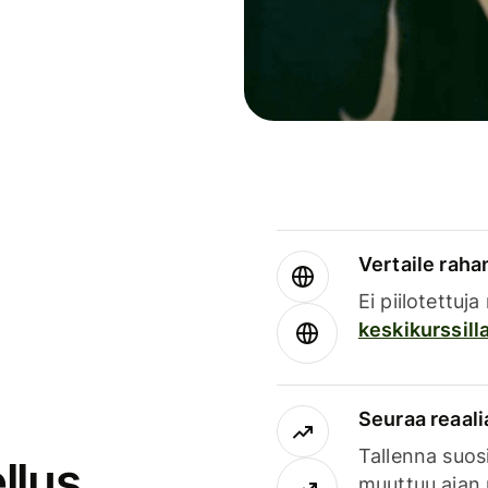
Vertaile rahan
Ei piilotettuj
keskikurssill
Seuraa reaali
Tallenna suosi
llus
muuttuu ajan 