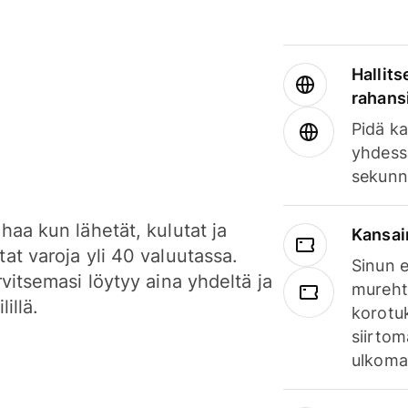
Hallits
rahansi
Pidä ka
yhdess
sekunn
haa kun lähetät, kulutat ja
Kansai
at varoja yli 40 valuutassa.
Sinun e
rvitsemasi löytyy aina yhdeltä ja
mureht
lillä.
korotuk
siirtom
ulkomai