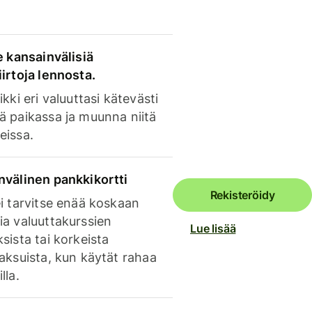
e kansainvälisiä
irtoja lennosta.
ikki eri valuuttasi kätevästi
ä paikassa ja muunna niitä
eissa.
nvälinen pankkikortti
Rekisteröidy
i tarvitse enää koskaan
ia valuuttakurssien
Lue lisää
sista tai korkeista
aksuista, kun käytät rahaa
lla.