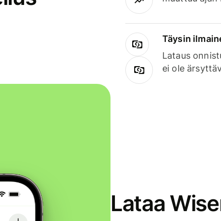
Täysin ilmain
Lataus onnist
ei ole ärsyttä
Lataa Wise