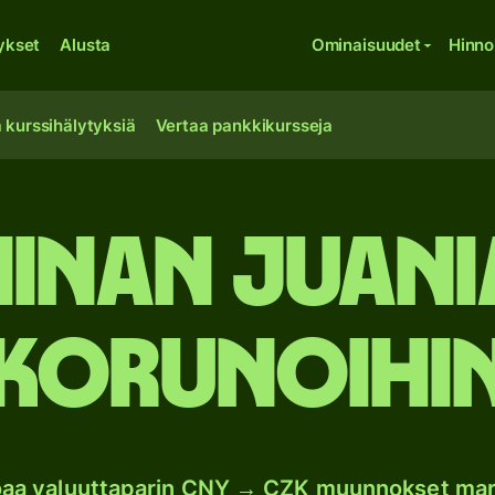
ykset
Alusta
Ominaisuudet
Hinno
 kurssihälytyksiä
Vertaa pankkikursseja
iinan juani
korunoihi
oaa valuuttaparin CNY → CZK muunnokset mar