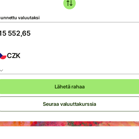
unnettu valuutaksi
CZK
Lähetä rahaa
Seuraa valuuttakurssia