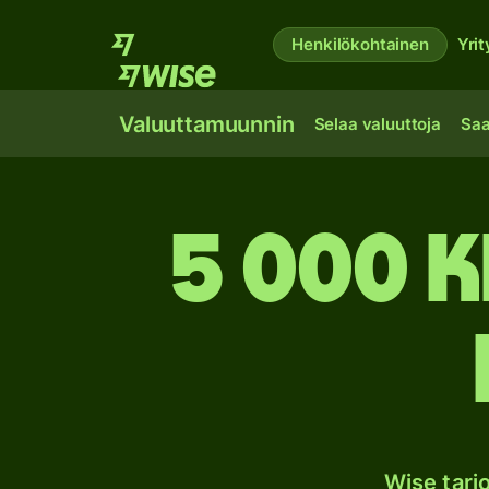
Henkilökohtainen
Yrit
Valuuttamuunnin
Selaa valuuttoja
Saa
5 000 K
Wise tarj