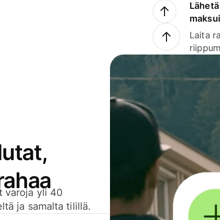
Lähetä 
maksu
Laita r
riippum
utat,
 rahaa
 varoja yli 40
ä ja samalta tilillä.