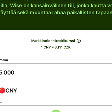
lla; Wise on kansainvälinen tili, jonka kautta vo
käyttää sekä muuntaa rahaa paikallisten tapaan
Markkinoiden keskikurssi
1 CNY = 3,111 CZK
umma
CNY