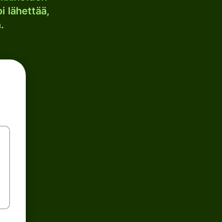
i lähettää,
.