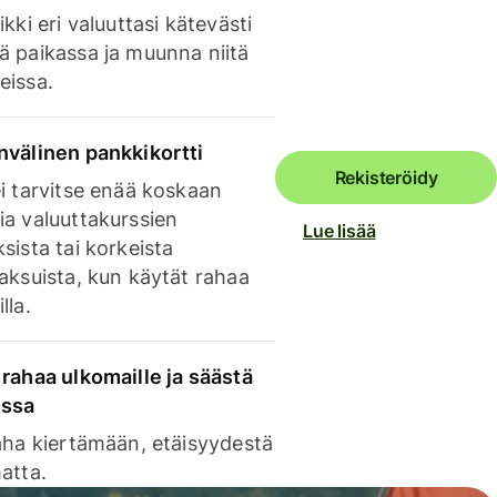
ikki eri valuuttasi kätevästi
ä paikassa ja muunna niitä
eissa.
nvälinen pankkikortti
Rekisteröidy
i tarvitse enää koskaan
ia valuuttakurssien
Lue lisää
sista tai korkeista
aksuista, kun käytät rahaa
lla.
rahaa ulkomaille ja säästä
issa
aha kiertämään, etäisyydestä
atta.