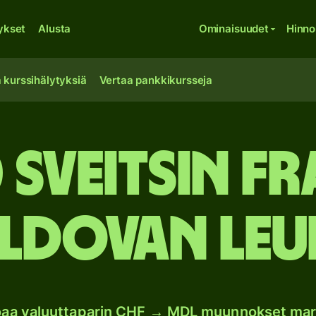
ykset
Alusta
Ominaisuudet
Hinno
 kurssihälytyksiä
Vertaa pankkikursseja
 Sveitsin f
dovan leu
joaa valuuttaparin CHF → MDL muunnokset mar