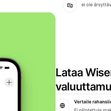
ei ole ärsyttä
Lataa Wise
valuuttamu
Vertaile rahansii
Ei piilotettuja ma