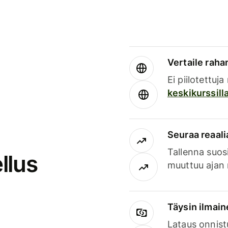
Vertaile rahan
Ei piilotettuj
keskikurssill
Seuraa reaali
Tallenna suosi
llus
muuttuu ajan 
Täysin ilmain
Lataus onnist