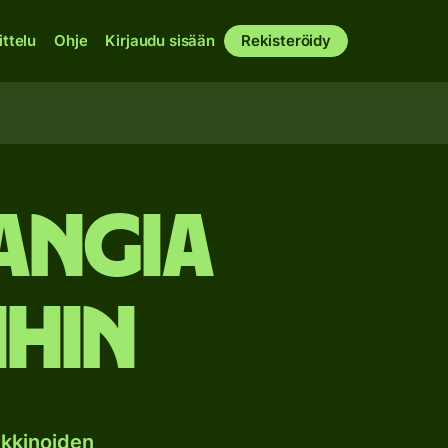
ittelu
Ohje
Kirjaudu sisään
Rekisteröidy
rangia
ihin
kkinoiden