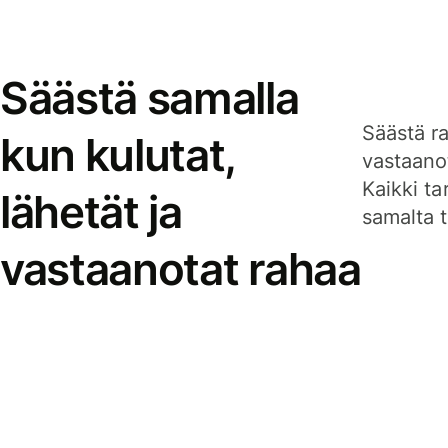
Säästä samalla
Säästä ra
kun kulutat,
vastaanot
Kaikki ta
lähetät ja
samalta ti
vastaanotat rahaa