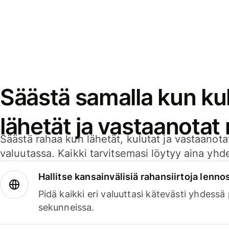
Säästä samalla kun kul
lähetät ja vastaanotat
Säästä rahaa kun lähetät, kulutat ja vastaanotat
valuutassa. Kaikki tarvitsemasi löytyy aina yhdelt
Hallitse kansainvälisiä rahansiirtoja lenno
Pidä kaikki eri valuuttasi kätevästi yhdessä
sekunneissa.