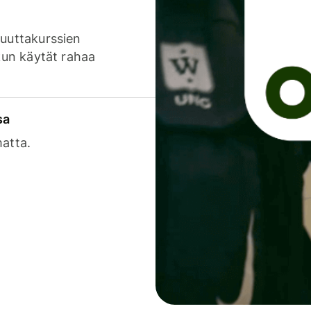
luuttakurssien
 kun käytät rahaa
sa
matta.