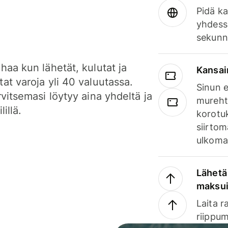
Pidä ka
yhdess
sekunn
haa kun lähetät, kulutat ja
Kansai
at varoja yli 40 valuutassa.
Sinun e
rvitsemasi löytyy aina yhdeltä ja
mureht
lillä.
korotuk
siirtom
ulkomai
Lähetä 
maksu
Laita r
riippum