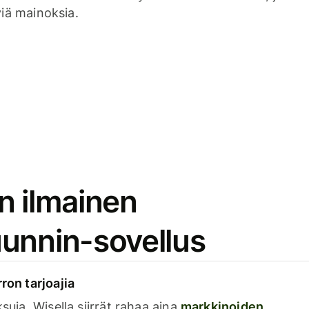
viä mainoksia.
n ilmainen
unnin-sovellus
rron tarjoajia
ksuja. Wisella siirrät rahaa aina
markkinoiden