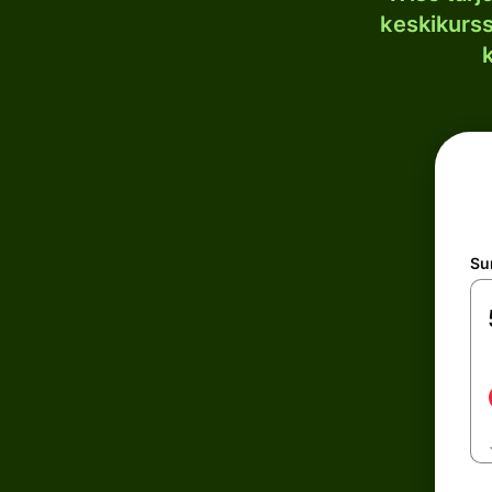
keskikurssi
S