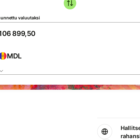
unnettu valuutaksi
MDL
Hallits
rahansi