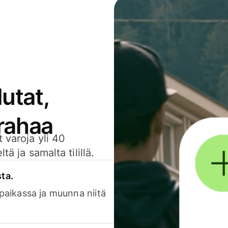
utat,
 rahaa
 varoja yli 40
ä ja samalta tilillä.
sta.
 paikassa ja muunna niitä