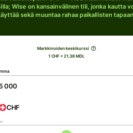
lla; Wise on kansainvälinen tili, jonka kautta vo
käyttää sekä muuntaa rahaa paikallisten tapaan
Markkinoiden keskikurssi
1 CHF = 21,38 MDL
umma
CHF