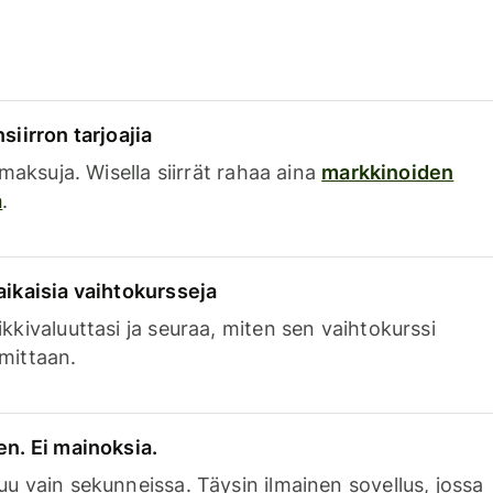
siirron tarjoajia
a maksuja. Wisella siirrät rahaa aina
markkinoiden
a
.
aikaisia vaihtokursseja
kkivaluuttasi ja seuraa, miten sen vaihtokurssi
mittaan.
en. Ei mainoksia.
uu vain sekunneissa. Täysin ilmainen sovellus, jossa