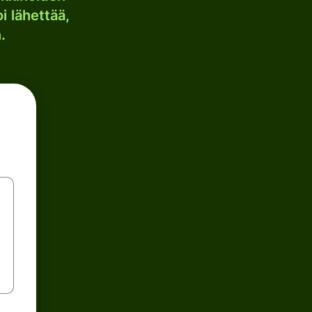
i lähettää,
.