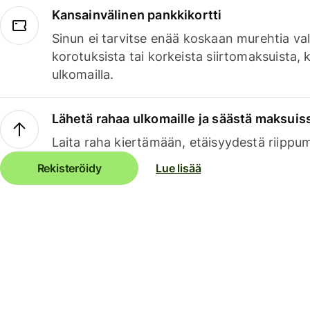
Kansainvälinen pankkikortti
Sinun ei tarvitse enää koskaan murehtia va
korotuksista tai korkeista siirtomaksuista,
ulkomailla.
Lähetä rahaa ulkomaille ja säästä maksuis
Laita raha kiertämään, etäisyydestä riippu
Rekisteröidy
Lue lisää