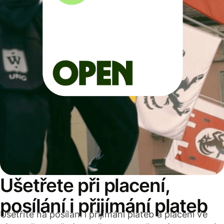
Ušetřete při placení,
posílání i přijímání plateb
Ušetříte na posílání i přijímání plateb a placení ve