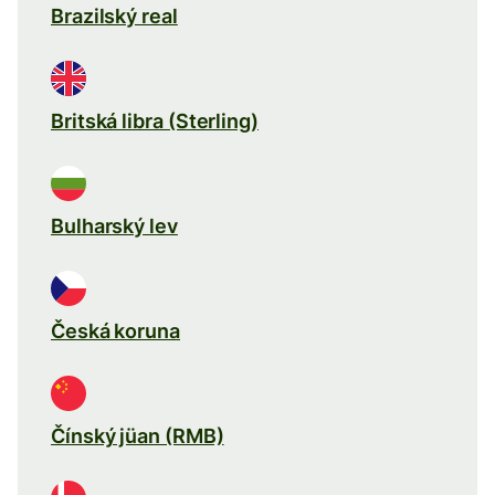
Brazilský real
Britská libra (Sterling)
Bulharský lev
Česká koruna
Čínský jüan (RMB)