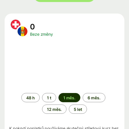
0
Beze změny
Časové
48 h
1 t
1 měs.
6 měs.
období
12 měs.
5 let
K pokrytí poplatků používáme skutečný středový kurz bez