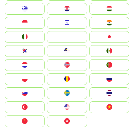
Greece
Hrvatska
Magyarország
Indonesia
Israel
India
Italia
JA
Japan
South Korea
Malay
Mexico
Nederland
Norge
Portugal
Polska
România
Россия
Slovensko
Ruoŧŧa
ไทย
Türkiye
United States
Vietnam
中国
中國香港特別行政區