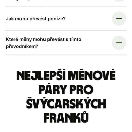
Jak mohu převést peníze?
Které měny mohu převést s tímto
převodníkem?
Nejlepší měnové
páry pro
švýcarských
franků