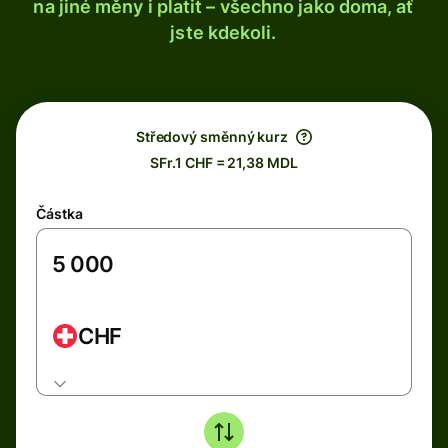
na jiné měny i platit – všechno jako doma, ať
jste kdekoli.
Středový směnný kurz
SFr.1 CHF = 21,38 MDL
Částka
CHF