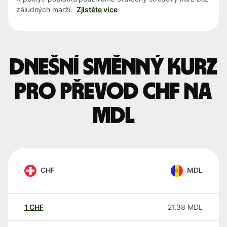
záludných marží.
Zjistěte více
Dnešní směnný kurz
pro převod CHF na
MDL
CHF
MDL
1
CHF
21.38
MDL