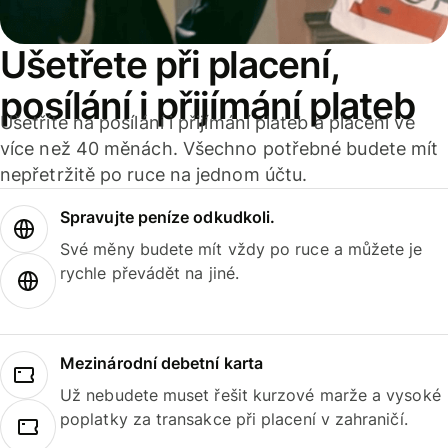
Ušetřete při placení,
posílání i přijímání plateb
Ušetříte na posílání i přijímání plateb a placení ve
více než 40 měnách. Všechno potřebné budete mít
nepřetržitě po ruce na jednom účtu.
Spravujte peníze odkudkoli.
Své měny budete mít vždy po ruce a můžete je
rychle převádět na jiné.
Mezinárodní debetní karta
Už nebudete muset řešit kurzové marže a vysoké
poplatky za transakce při placení v zahraničí.