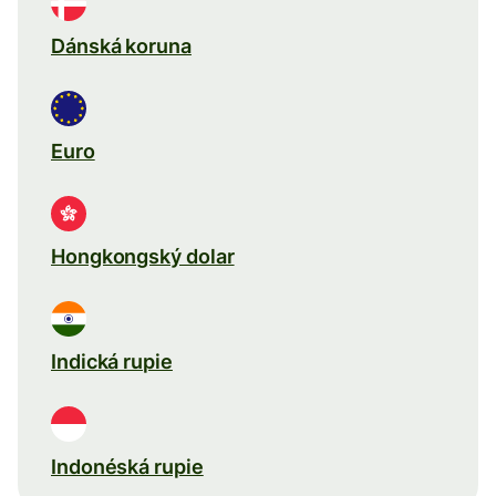
Dánská koruna
Euro
Hongkongský dolar
Indická rupie
Indonéská rupie