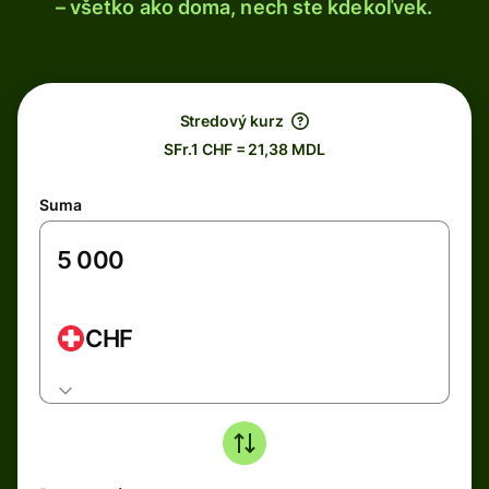
– všetko ako doma, nech ste kdekoľvek.
Stredový kurz
SFr.1 CHF = 21,38 MDL
Suma
CHF