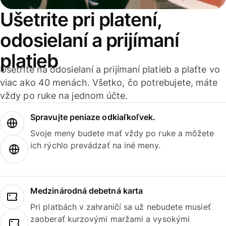
Ušetrite pri platení,
odosielaní a prijímaní
platieb
Ušetrite na odosielaní a prijímaní platieb a plaťte vo
viac ako 40 menách. Všetko, čo potrebujete, máte
vždy po ruke na jednom účte.
Spravujte peniaze odkiaľkoľvek.
Svoje meny budete mať vždy po ruke a môžete
ich rýchlo prevádzať na iné meny.
Medzinárodná debetná karta
Pri platbách v zahraničí sa už nebudete musieť
zaoberať kurzovými maržami a vysokými