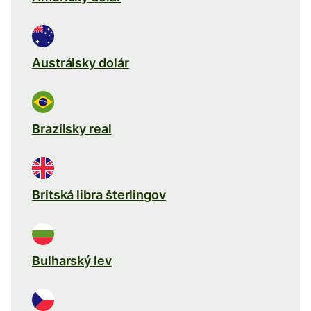
Austrálsky dolár
Brazílsky real
Britská libra šterlingov
Bulharský lev