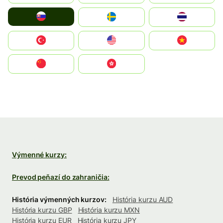
Slovensko
Ruoŧŧa
ไทย
Türkiye
United States
Vietnam
中国
中國香港特別行政區
Výmenné kurzy:
Prevod peňazí do zahraničia:
História výmenných kurzov:
História kurzu AUD
História kurzu GBP
História kurzu MXN
História kurzu EUR
História kurzu JPY