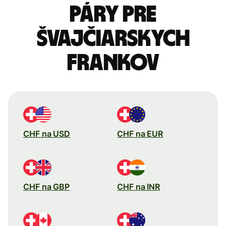
páry pre
Švajčiarskych
frankov
CHF na USD
CHF na EUR
CHF na GBP
CHF na INR