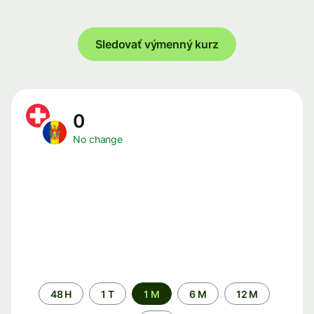
Sledovať výmenný kurz
0
No change
Time
48 H
1 T
1 M
6 M
12 M
period