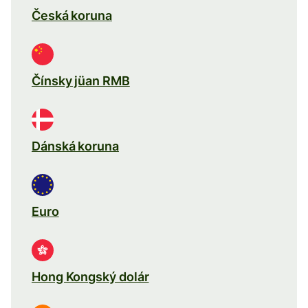
Česká koruna
Čínsky jüan RMB
Dánská koruna
Euro
Hong Kongský dolár