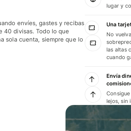
lugar y c
uando envíes, gastes y recibas
Una tarje
 40 divisas. Todo lo que
No vuelva
na sola cuenta, siempre que lo
sobreprec
las altas
cuando ga
Envía din
comision
Consigue 
lejos, sin