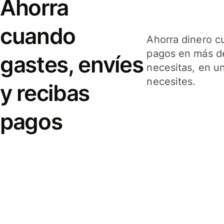
Ahorra
cuando
Ahorra dinero c
pagos en más de
gastes, envíes
necesitas, en u
necesites.
y recibas
pagos