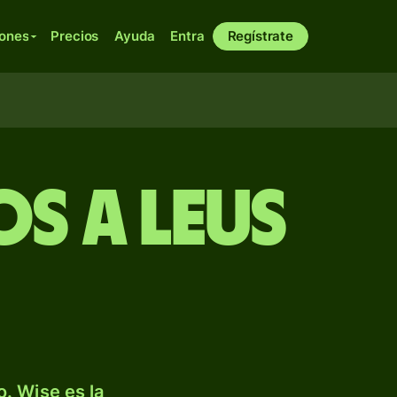
iones
Precios
Ayuda
Entra
Regístrate
s a leus
. Wise es la