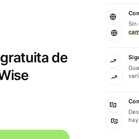
Com
Sin
cam
gratuita de
Sig
Gua
 Wise
var
Com
Des
hay