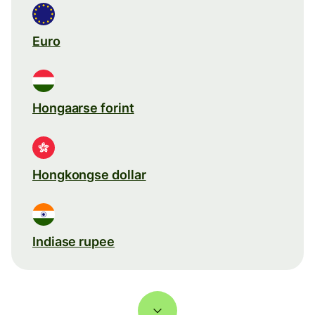
Euro
Hongaarse forint
Hongkongse dollar
Indiase rupee