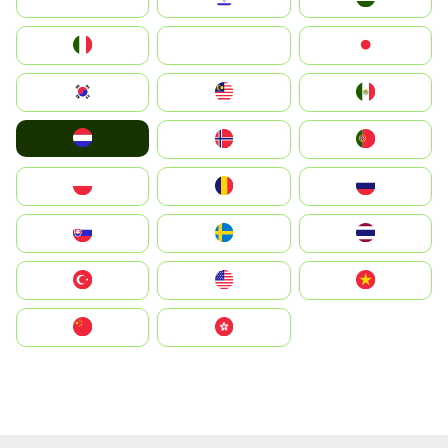
Italia
JA
Japan
South Korea
Malay
Mexico
Nederland
Norge
Portugal
Polska
România
Россия
Slovensko
Ruoŧŧa
ไทย
Türkiye
United States
Vietnam
中国
中國香港特別行政區