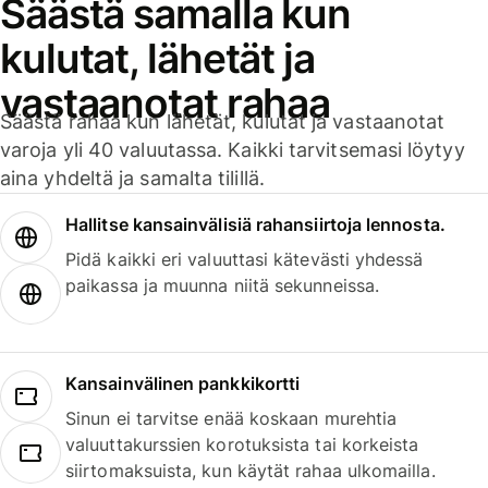
Säästä samalla kun
kulutat, lähetät ja
vastaanotat rahaa
Säästä rahaa kun lähetät, kulutat ja vastaanotat
varoja yli 40 valuutassa. Kaikki tarvitsemasi löytyy
aina yhdeltä ja samalta tilillä.
Hallitse kansainvälisiä rahansiirtoja lennosta.
Pidä kaikki eri valuuttasi kätevästi yhdessä
paikassa ja muunna niitä sekunneissa.
Kansainvälinen pankkikortti
Sinun ei tarvitse enää koskaan murehtia
valuuttakurssien korotuksista tai korkeista
siirtomaksuista, kun käytät rahaa ulkomailla.