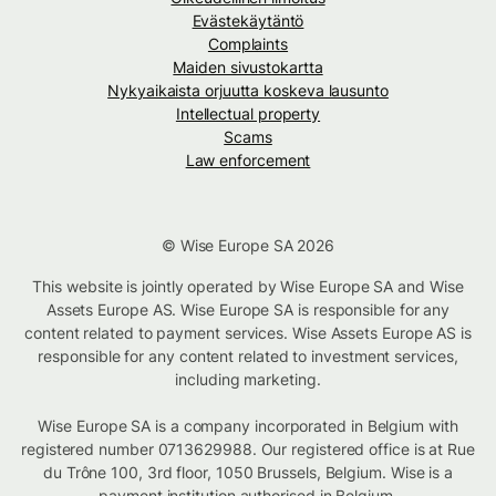
Evästekäytäntö
Complaints
Maiden sivustokartta
Nykyaikaista orjuutta koskeva lausunto
Intellectual property
Scams
Law enforcement
© Wise Europe SA 2026
This website is jointly operated by Wise Europe SA and Wise
Assets Europe AS. Wise Europe SA is responsible for any
content related to payment services. Wise Assets Europe AS is
responsible for any content related to investment services,
including marketing.
Wise Europe SA is a company incorporated in Belgium with
registered number 0713629988. Our registered office is at Rue
du Trône 100, 3rd floor, 1050 Brussels, Belgium. Wise is a
payment institution authorised in Belgium.