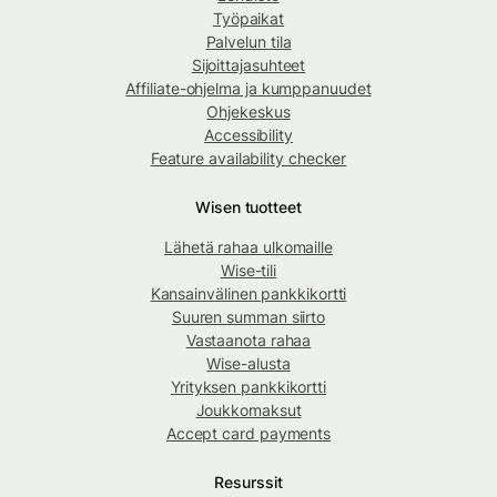
Työpaikat
Palvelun tila
Sijoittajasuhteet
Affiliate-ohjelma ja kumppanuudet
Ohjekeskus
Accessibility
Feature availability checker
Wisen tuotteet
Lähetä rahaa ulkomaille
Wise-tili
Kansainvälinen pankkikortti
Suuren summan siirto
Vastaanota rahaa
Wise-alusta
Yrityksen pankkikortti
Joukkomaksut
Accept card payments
Resurssit