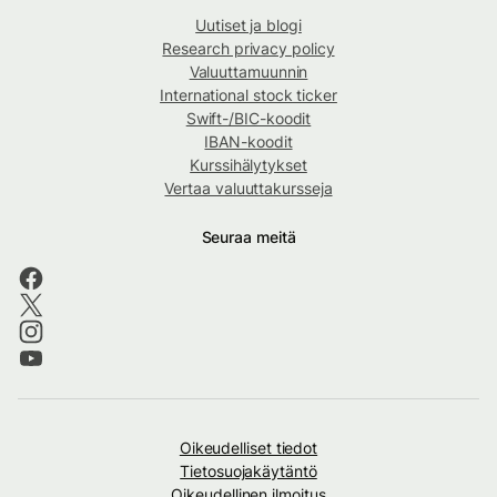
Uutiset ja blogi
Research privacy policy
Valuuttamuunnin
International stock ticker
Swift-/BIC-koodit
IBAN-koodit
Kurssihälytykset
Vertaa valuuttakursseja
Seuraa meitä
Oikeudelliset tiedot
Tietosuojakäytäntö
Oikeudellinen ilmoitus