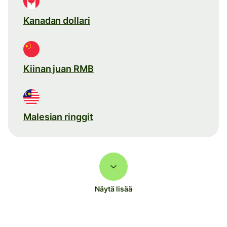
Kanadan dollari
Kiinan juan RMB
Malesian ringgit
Näytä lisää