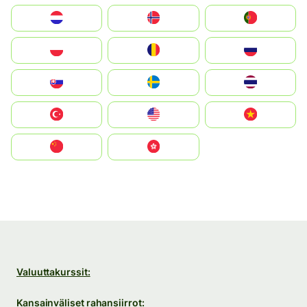
Nederland
Norge
Portugal
Polska
România
Россия
Slovensko
Ruoŧŧa
ไทย
Türkiye
United States
Vietnam
中国
中國香港特別行政區
Valuuttakurssit:
Kansainväliset rahansiirrot: