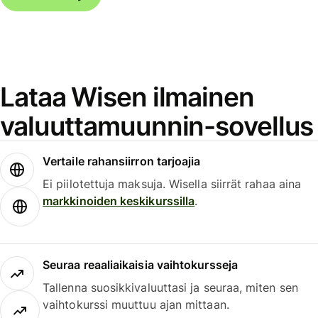
Lataa Wisen ilmainen
valuuttamuunnin-sovellus
Vertaile rahansiirron tarjoajia
Ei piilotettuja maksuja. Wisella siirrät rahaa aina
markkinoiden keskikurssilla
.
Seuraa reaaliaikaisia vaihtokursseja
Tallenna suosikkivaluuttasi ja seuraa, miten sen
vaihtokurssi muuttuu ajan mittaan.