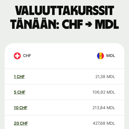
Valuuttakurssit
tänään: CHF → MDL
CHF
MDL
1
CHF
21,38
MDL
5
CHF
106,92
MDL
10
CHF
213,84
MDL
20
CHF
427,68
MDL