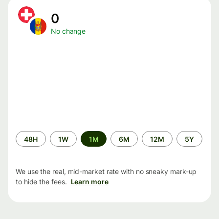
0
No change
Time
48H
1W
1M
6M
12M
5Y
period
We use the real, mid-market rate with no sneaky mark-up
to hide the fees.
Learn more