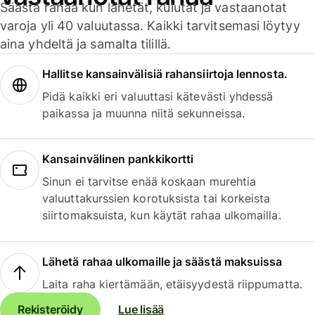
Säästä rahaa kun lähetät, kulutat ja vastaanotat
varoja yli 40 valuutassa. Kaikki tarvitsemasi löytyy
aina yhdeltä ja samalta tilillä.
Hallitse kansainvälisiä rahansiirtoja lennosta.
Pidä kaikki eri valuuttasi kätevästi yhdessä
paikassa ja muunna niitä sekunneissa.
Kansainvälinen pankkikortti
Sinun ei tarvitse enää koskaan murehtia
valuuttakurssien korotuksista tai korkeista
siirtomaksuista, kun käytät rahaa ulkomailla.
Lähetä rahaa ulkomaille ja säästä maksuissa
Laita raha kiertämään, etäisyydestä riippumatta.
Rekisteröidy
Lue lisää