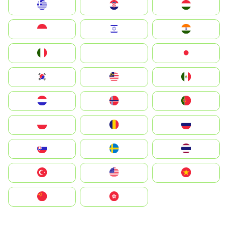
Greece
Hrvatska
Magyarország
Indonesia
Israel
India
Italia
JA
Japan
South Korea
Malay
Mexico
Nederland
Norge
Portugal
Polska
România
Россия
Slovensko
Ruoŧŧa
ไทย
Türkiye
United States
Vietnam
中国
中國香港特別行政區