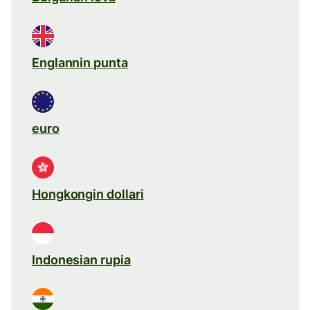
Englannin punta
euro
Hongkongin dollari
Indonesian rupia