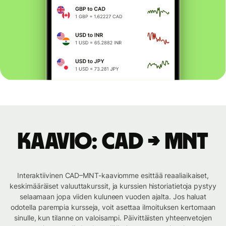
Kaavio: CAD → MNT
Interaktiivinen CAD–MNT-kaaviomme esittää reaaliaikaiset,
keskimääräiset valuuttakurssit, ja kurssien historiatietoja pystyy
selaamaan jopa viiden kuluneen vuoden ajalta. Jos haluat
odotella parempia kursseja, voit asettaa ilmoituksen kertomaan
sinulle, kun tilanne on valoisampi. Päivittäisten yhteenvetojen