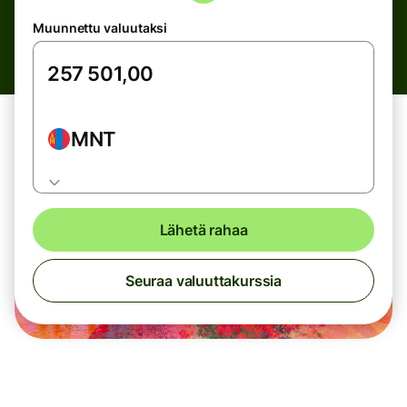
Muunnettu valuutaksi
MNT
Lähetä rahaa
Seuraa valuuttakurssia