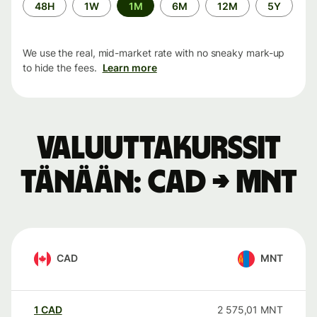
Time
48H
1W
1M
6M
12M
5Y
period
We use the real, mid-market rate with no sneaky mark-up
to hide the fees.
Learn more
Valuuttakurssit
tänään: CAD → MNT
CAD
MNT
1
CAD
2 575,01
MNT