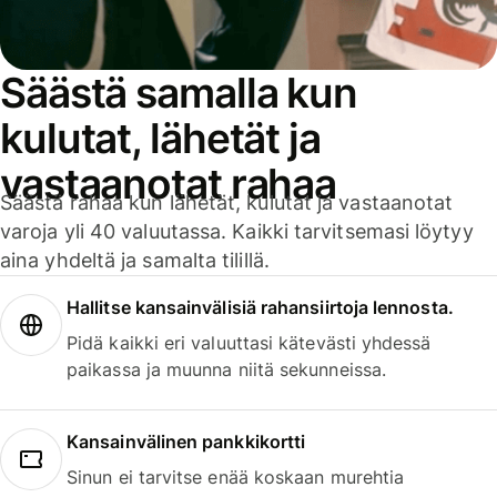
Säästä samalla kun
kulutat, lähetät ja
vastaanotat rahaa
Säästä rahaa kun lähetät, kulutat ja vastaanotat
varoja yli 40 valuutassa. Kaikki tarvitsemasi löytyy
aina yhdeltä ja samalta tilillä.
Hallitse kansainvälisiä rahansiirtoja lennosta.
Pidä kaikki eri valuuttasi kätevästi yhdessä
paikassa ja muunna niitä sekunneissa.
Kansainvälinen pankkikortti
Sinun ei tarvitse enää koskaan murehtia