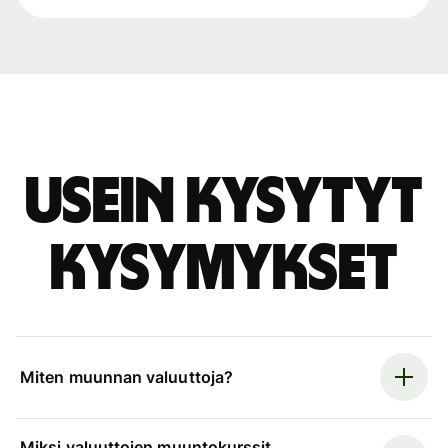
Usein kysytyt
kysymykset
Miten muunnan valuuttoja?
Miksi valuuttojen muuntokurssit