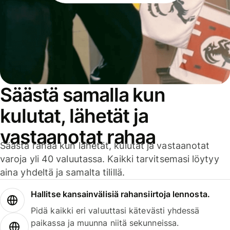
Säästä samalla kun
kulutat, lähetät ja
vastaanotat rahaa
Säästä rahaa kun lähetät, kulutat ja vastaanotat
varoja yli 40 valuutassa. Kaikki tarvitsemasi löytyy
aina yhdeltä ja samalta tilillä.
Hallitse kansainvälisiä rahansiirtoja lennosta.
Pidä kaikki eri valuuttasi kätevästi yhdessä
paikassa ja muunna niitä sekunneissa.