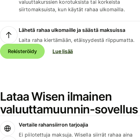
valuuttakurssien korotuksista tai korkeista
siirtomaksuista, kun käytät rahaa ulkomailla.
Lähetä rahaa ulkomaille ja säästä maksuissa
Laita raha kiertämään, etäisyydestä riippumatta.
Rekisteröidy
Lue lisää
Lataa Wisen ilmainen
valuuttamuunnin-sovellus
Vertaile rahansiirron tarjoajia
Ei piilotettuja maksuja. Wisella siirrät rahaa aina