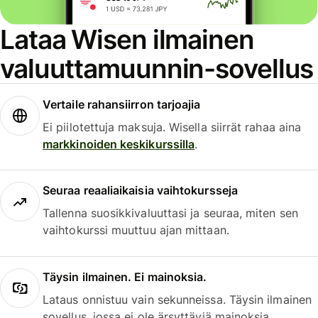
Lataa Wisen ilmainen
valuuttamuunnin-sovellus
Vertaile rahansiirron tarjoajia
Ei piilotettuja maksuja. Wisella siirrät rahaa aina
markkinoiden keskikurssilla
.
Seuraa reaaliaikaisia vaihtokursseja
Tallenna suosikkivaluuttasi ja seuraa, miten sen
vaihtokurssi muuttuu ajan mittaan.
Täysin ilmainen. Ei mainoksia.
Lataus onnistuu vain sekunneissa. Täysin ilmainen
sovellus, jossa ei ole ärsyttäviä mainoksia.