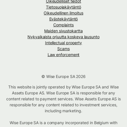
Oikeudelliset tiedot
Tietosuojakäytäntö
Oikeudellinen ilmoitus
Evästekäytäntö
Complaints
Maiden sivustokartta
Nykyaikaista orjuutta koskeva lausunto
Intellectual property
Scams
Law enforcement
© Wise Europe SA 2026
This website is jointly operated by Wise Europe SA and Wise
Assets Europe AS. Wise Europe SA is responsible for any
content related to payment services. Wise Assets Europe AS is
responsible for any content related to investment services,
including marketing.
Wise Europe SA is a company incorporated in Belgium with