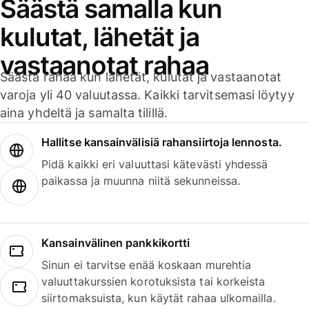
Säästä samalla kun
kulutat, lähetät ja
vastaanotat rahaa
Säästä rahaa kun lähetät, kulutat ja vastaanotat
varoja yli 40 valuutassa. Kaikki tarvitsemasi löytyy
aina yhdeltä ja samalta tilillä.
Hallitse kansainvälisiä rahansiirtoja lennosta.
Pidä kaikki eri valuuttasi kätevästi yhdessä
paikassa ja muunna niitä sekunneissa.
Kansainvälinen pankkikortti
Sinun ei tarvitse enää koskaan murehtia
valuuttakurssien korotuksista tai korkeista
siirtomaksuista, kun käytät rahaa ulkomailla.