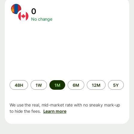
0
No change
Time
48H
1W
1M
6M
12M
5Y
period
We use the real, mid-market rate with no sneaky mark-up
to hide the fees.
Learn more