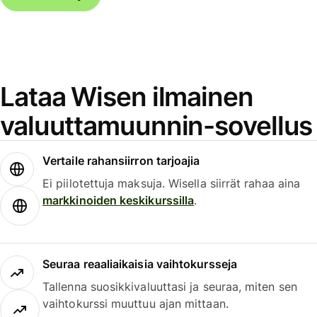
Lataa Wisen ilmainen
valuuttamuunnin-sovellus
Vertaile rahansiirron tarjoajia
Ei piilotettuja maksuja. Wisella siirrät rahaa aina
markkinoiden keskikurssilla
.
Seuraa reaaliaikaisia vaihtokursseja
Tallenna suosikkivaluuttasi ja seuraa, miten sen
vaihtokurssi muuttuu ajan mittaan.