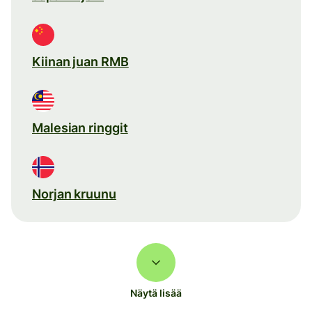
Kiinan juan RMB
Malesian ringgit
Norjan kruunu
Näytä lisää