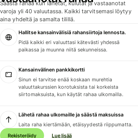
Säästä rahaa kun lähetät, kulutat ja vastaanotat
varoja yli 40 valuutassa. Kaikki tarvitsemasi löytyy
aina yhdeltä ja samalta tilillä.
Hallitse kansainvälisiä rahansiirtoja lennosta.
Pidä kaikki eri valuuttasi kätevästi yhdessä
paikassa ja muunna niitä sekunneissa.
Kansainvälinen pankkikortti
Sinun ei tarvitse enää koskaan murehtia
valuuttakurssien korotuksista tai korkeista
siirtomaksuista, kun käytät rahaa ulkomailla.
Lähetä rahaa ulkomaille ja säästä maksuissa
Laita raha kiertämään, etäisyydestä riippumatta.
Rekisteröidy
Lue lisää