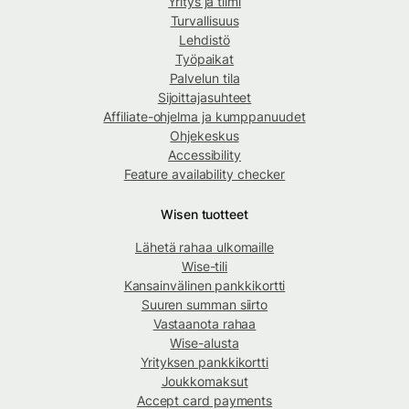
Yritys ja tiimi
Turvallisuus
Lehdistö
Työpaikat
Palvelun tila
Sijoittajasuhteet
Affiliate-ohjelma ja kumppanuudet
Ohjekeskus
Accessibility
Feature availability checker
Wisen tuotteet
Lähetä rahaa ulkomaille
Wise-tili
Kansainvälinen pankkikortti
Suuren summan siirto
Vastaanota rahaa
Wise-alusta
Yrityksen pankkikortti
Joukkomaksut
Accept card payments