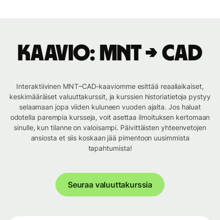
Kaavio: MNT → CAD
Interaktiivinen MNT–CAD-kaaviomme esittää reaaliaikaiset,
keskimääräiset valuuttakurssit, ja kurssien historiatietoja pystyy
selaamaan jopa viiden kuluneen vuoden ajalta. Jos haluat
odotella parempia kursseja, voit asettaa ilmoituksen kertomaan
sinulle, kun tilanne on valoisampi. Päivittäisten yhteenvetojen
ansiosta et siis koskaan jää pimentoon uusimmista
tapahtumista!
Seuraa valuuttakurssia