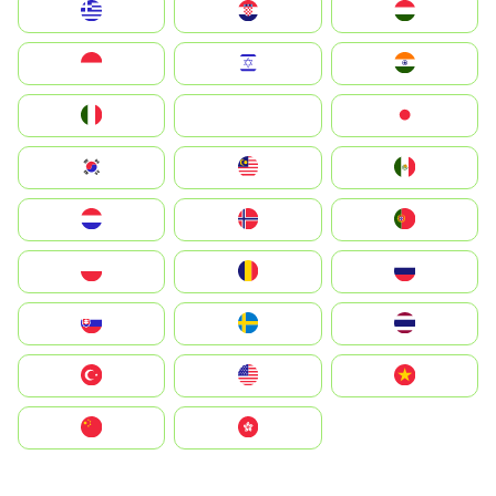
Greece
Hrvatska
Magyarország
Indonesia
Israel
India
Italia
JA
Japan
South Korea
Malay
Mexico
Nederland
Norge
Portugal
Polska
România
Россия
Slovensko
Ruoŧŧa
ไทย
Türkiye
United States
Vietnam
中国
中國香港特別行政區