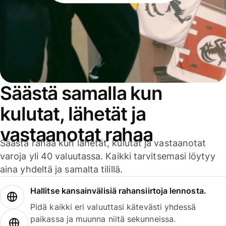
Säästä samalla kun
kulutat, lähetät ja
vastaanotat rahaa
Säästä rahaa kun lähetät, kulutat ja vastaanotat
varoja yli 40 valuutassa. Kaikki tarvitsemasi löytyy
aina yhdeltä ja samalta tilillä.
Hallitse kansainvälisiä rahansiirtoja lennosta.
Pidä kaikki eri valuuttasi kätevästi yhdessä
paikassa ja muunna niitä sekunneissa.