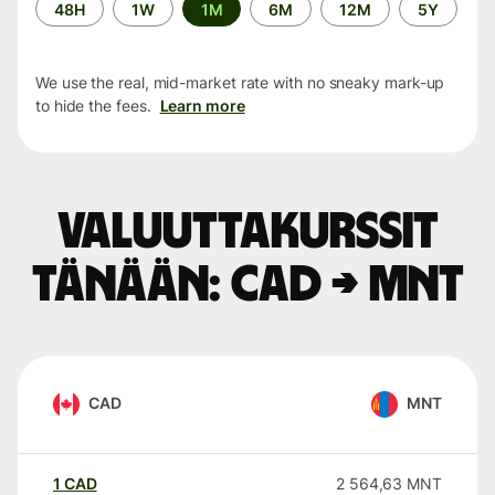
Time
48H
1W
1M
6M
12M
5Y
period
We use the real, mid-market rate with no sneaky mark-up
to hide the fees.
Learn more
Valuuttakurssit
tänään: CAD → MNT
CAD
MNT
1
CAD
2 564,63
MNT