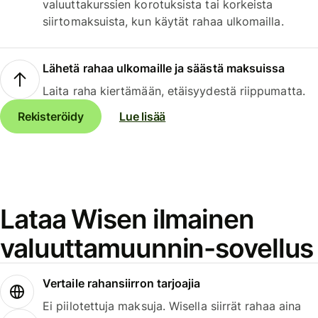
valuuttakurssien korotuksista tai korkeista
siirtomaksuista, kun käytät rahaa ulkomailla.
Lähetä rahaa ulkomaille ja säästä maksuissa
Laita raha kiertämään, etäisyydestä riippumatta.
Rekisteröidy
Lue lisää
Lataa Wisen ilmainen
valuuttamuunnin-sovellus
Vertaile rahansiirron tarjoajia
Ei piilotettuja maksuja. Wisella siirrät rahaa aina