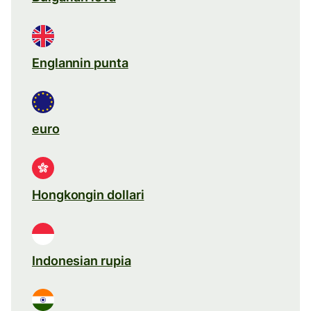
Englannin punta
euro
Hongkongin dollari
Indonesian rupia