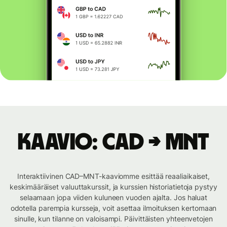
Kaavio: CAD → MNT
Interaktiivinen CAD–MNT-kaaviomme esittää reaaliaikaiset,
keskimääräiset valuuttakurssit, ja kurssien historiatietoja pystyy
selaamaan jopa viiden kuluneen vuoden ajalta. Jos haluat
odotella parempia kursseja, voit asettaa ilmoituksen kertomaan
sinulle, kun tilanne on valoisampi. Päivittäisten yhteenvetojen