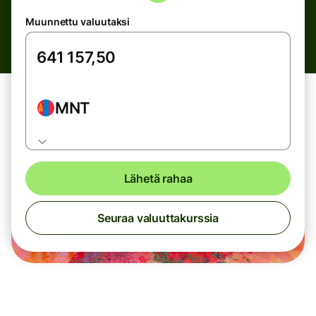
Muunnettu valuutaksi
MNT
Lähetä rahaa
Seuraa valuuttakurssia