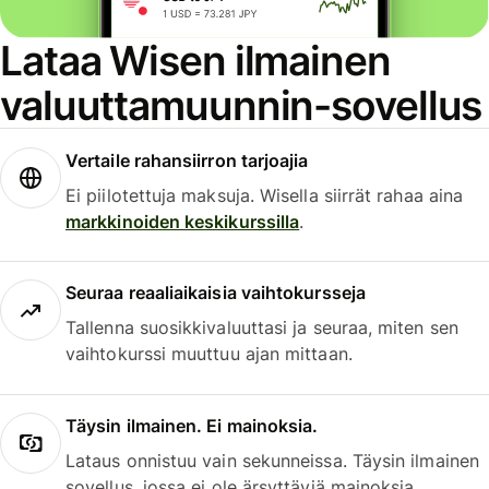
Lataa Wisen ilmainen
valuuttamuunnin-sovellus
Vertaile rahansiirron tarjoajia
Ei piilotettuja maksuja. Wisella siirrät rahaa aina
markkinoiden keskikurssilla
.
Seuraa reaaliaikaisia vaihtokursseja
Tallenna suosikkivaluuttasi ja seuraa, miten sen
vaihtokurssi muuttuu ajan mittaan.
Täysin ilmainen. Ei mainoksia.
Lataus onnistuu vain sekunneissa. Täysin ilmainen
sovellus, jossa ei ole ärsyttäviä mainoksia.