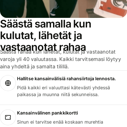
Säästä samalla kun
kulutat, lähetät ja
vastaanotat rahaa
Säästä rahaa kun lähetät, kulutat ja vastaanotat
varoja yli 40 valuutassa. Kaikki tarvitsemasi löytyy
aina yhdeltä ja samalta tilillä.
Hallitse kansainvälisiä rahansiirtoja lennosta.
Pidä kaikki eri valuuttasi kätevästi yhdessä
paikassa ja muunna niitä sekunneissa.
Kansainvälinen pankkikortti
Sinun ei tarvitse enää koskaan murehtia