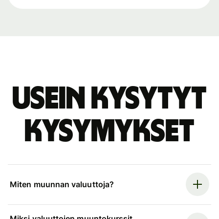
Usein kysytyt
kysymykset
Miten muunnan valuuttoja?
Miksi valuuttojen muuntokurssit