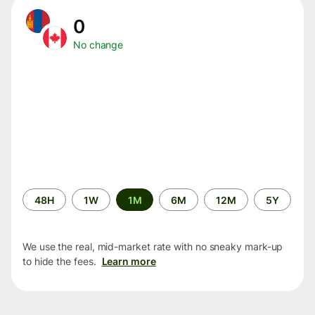
0
No change
Time
48H
1W
1M
6M
12M
5Y
period
We use the real, mid-market rate with no sneaky mark-up
to hide the fees.
Learn more