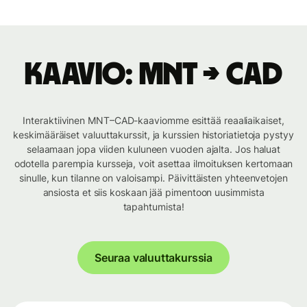
Kaavio: MNT → CAD
Interaktiivinen MNT–CAD-kaaviomme esittää reaaliaikaiset,
keskimääräiset valuuttakurssit, ja kurssien historiatietoja pystyy
selaamaan jopa viiden kuluneen vuoden ajalta. Jos haluat
odotella parempia kursseja, voit asettaa ilmoituksen kertomaan
sinulle, kun tilanne on valoisampi. Päivittäisten yhteenvetojen
ansiosta et siis koskaan jää pimentoon uusimmista
tapahtumista!
Seuraa valuuttakurssia