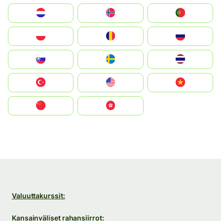
Nederland
Norge
Portugal
Polska
România
Россия
Slovensko
Ruoŧŧa
ไทย
Türkiye
United States
Vietnam
中国
中國香港特別行政區
Valuuttakurssit:
Kansainväliset rahansiirrot: