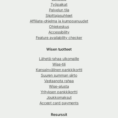
Työpaikat
Palvelun tila
Sijoittajasuhteet
Affiliate-ohjelma ja kumppanuudet
Ohjekeskus
Accessibility
Feature availability checker
Wisen tuotteet
Lähetä rahaa ulkomaille
Wise-tili
Kansainvälinen pankkikortti
Suuren summan siirto
Vastaanota rahaa
Wise-alusta
Yrityksen pankkikortti
Joukkomaksut
Accept card payments
Resurssit