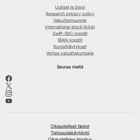
Uutiset ja blogi
Research privacy policy
Valuuttamuunnin
International stock ticker
Swift-/BIC-koodit
IBAN-koodit
Kurssihälytykset
Vertaa valuuttakursseja
Seuraa meitä
Oikeudelliset tiedot
Tietosuojakäytäntö
Oikeudellinen ilmoitus