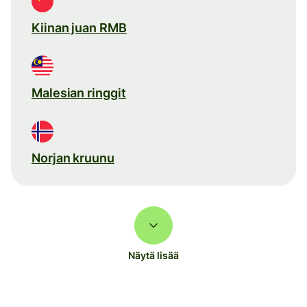
Kiinan juan RMB
Malesian ringgit
Norjan kruunu
Näytä lisää