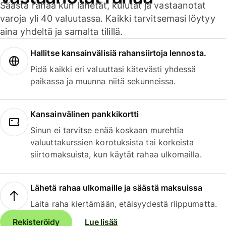
Säästä rahaa kun lähetät, kulutat ja vastaanotat
varoja yli 40 valuutassa. Kaikki tarvitsemasi löytyy
aina yhdeltä ja samalta tilillä.
Hallitse kansainvälisiä rahansiirtoja lennosta.
Pidä kaikki eri valuuttasi kätevästi yhdessä
paikassa ja muunna niitä sekunneissa.
Kansainvälinen pankkikortti
Sinun ei tarvitse enää koskaan murehtia
valuuttakurssien korotuksista tai korkeista
siirtomaksuista, kun käytät rahaa ulkomailla.
Lähetä rahaa ulkomaille ja säästä maksuissa
Laita raha kiertämään, etäisyydestä riippumatta.
Rekisteröidy
Lue lisää