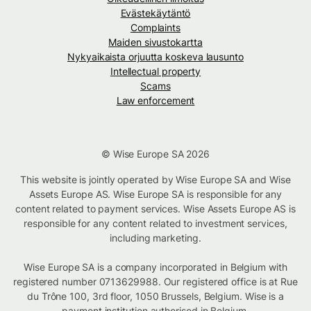
Evästekäytäntö
Complaints
Maiden sivustokartta
Nykyaikaista orjuutta koskeva lausunto
Intellectual property
Scams
Law enforcement
© Wise Europe SA 2026
This website is jointly operated by Wise Europe SA and Wise
Assets Europe AS. Wise Europe SA is responsible for any
content related to payment services. Wise Assets Europe AS is
responsible for any content related to investment services,
including marketing.
Wise Europe SA is a company incorporated in Belgium with
registered number 0713629988. Our registered office is at Rue
du Trône 100, 3rd floor, 1050 Brussels, Belgium. Wise is a
payment institution authorised in Belgium.