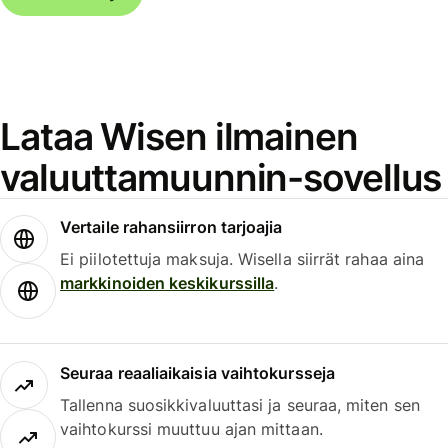
Lataa Wisen ilmainen
valuuttamuunnin-sovellus
Vertaile rahansiirron tarjoajia
Ei piilotettuja maksuja. Wisella siirrät rahaa aina
markkinoiden keskikurssilla
.
Seuraa reaaliaikaisia vaihtokursseja
Tallenna suosikkivaluuttasi ja seuraa, miten sen
vaihtokurssi muuttuu ajan mittaan.