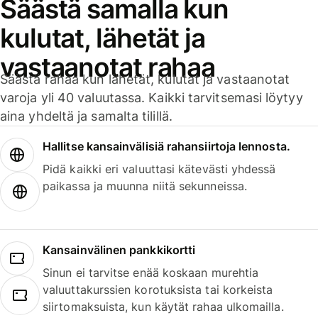
Säästä samalla kun
kulutat, lähetät ja
vastaanotat rahaa
Säästä rahaa kun lähetät, kulutat ja vastaanotat
varoja yli 40 valuutassa. Kaikki tarvitsemasi löytyy
aina yhdeltä ja samalta tilillä.
Hallitse kansainvälisiä rahansiirtoja lennosta.
Pidä kaikki eri valuuttasi kätevästi yhdessä
paikassa ja muunna niitä sekunneissa.
Kansainvälinen pankkikortti
Sinun ei tarvitse enää koskaan murehtia
valuuttakurssien korotuksista tai korkeista
siirtomaksuista, kun käytät rahaa ulkomailla.