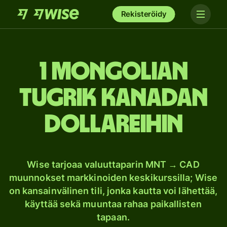
Rekisteröidy
1 Mongolian
tugrik Kanadan
dollareihin
Wise tarjoaa valuuttaparin MNT → CAD
muunnokset markkinoiden keskikurssilla; Wise
on kansainvälinen tili, jonka kautta voi lähettää,
käyttää sekä muuntaa rahaa paikallisten
tapaan.