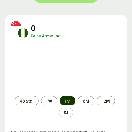
0
Keine Änderung
Zeitraum
48 Std.
1W
1M
6M
12M
5J