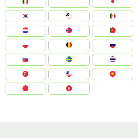
Italia
JA
Japan
South Korea
Malay
Mexico
Nederland
Norge
Portugal
Polska
România
Россия
Slovensko
Ruoŧŧa
ไทย
Türkiye
United States
Vietnam
中国
中國香港特別行政區