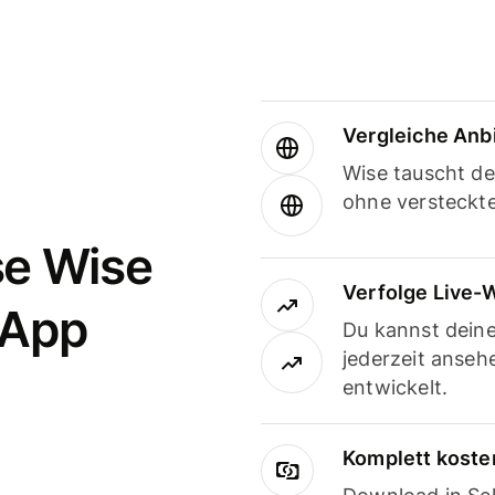
Vergleiche Anb
Wise tauscht d
ohne versteckt
se Wise
Verfolge Live-
-App
Du kannst dein
jederzeit anseh
entwickelt.
Komplett koste