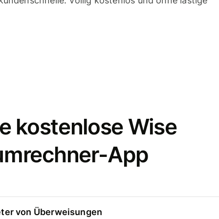
undenschnelle. Völlig kostenlos und ohne lästige
e kostenlose Wise
umrechner-App
eter von Überweisungen