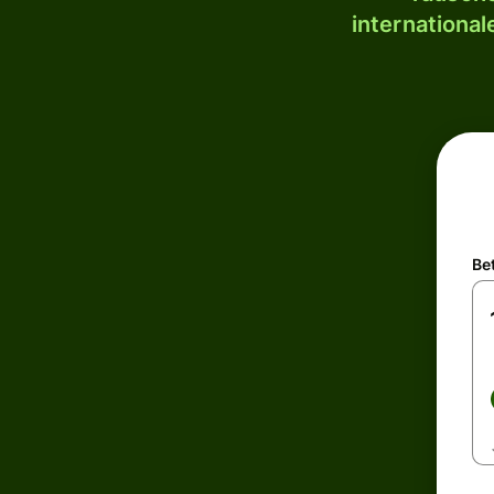
internationa
Be