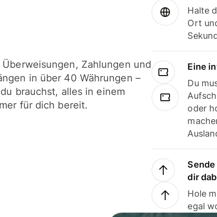
Halte 
Ort und
Sekund
i Überweisungen, Zahlungen und
Eine i
ängen in über 40 Währungen –
Du mus
 du brauchst, alles in einem
Aufsch
mer für dich bereit.
oder h
machen
Ausland
Sende 
dir da
Hole m
egal w