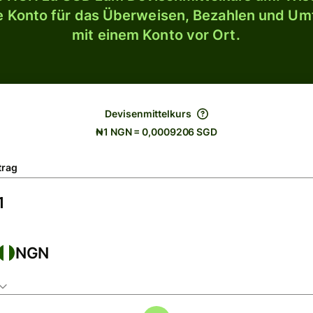
le Konto für das Überweisen, Bezahlen und U
mit einem Konto vor Ort.
Devisenmittelkurs
₦1 NGN = 0,0009206 SGD
trag
NGN