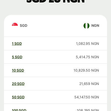
SGD
NGN
1
SGD
1,082.95
NGN
5
SGD
5,414.75
NGN
10
SGD
10,829.50
NGN
20
SGD
21,659
NGN
50
SGD
54,147.50
NGN
100
SGD
108,295
NGN