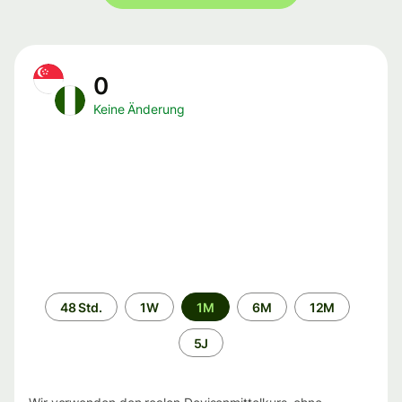
0
Keine Änderung
Zeitraum
48 Std.
1W
1M
6M
12M
5J