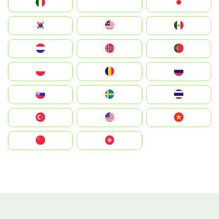
Italia
JA
Japan
South Korea
Malay
Mexico
Nederland
Norge
Portugal
Polska
România
Россия
Slovensko
Ruoŧŧa
ไทย
Türkiye
United States
Vietnam
中国
中國香港特別行政區