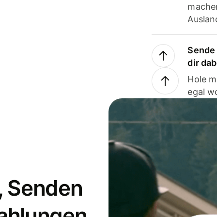
machen
Ausland
Sende 
dir da
Hole m
egal w
, Senden
ahlungen