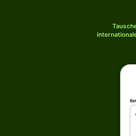
Tausche
internationa
Be