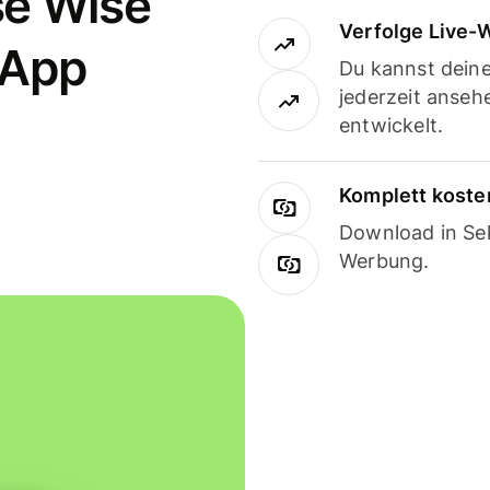
se Wise
Verfolge Live-
-App
Du kannst dein
jederzeit anseh
entwickelt.
Komplett koste
Download in Sek
Werbung.