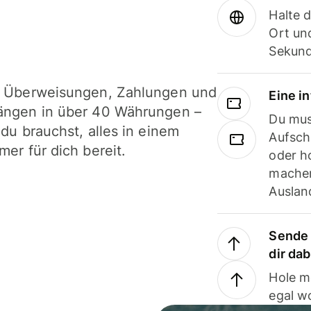
Halte 
Ort und
Sekund
i Überweisungen, Zahlungen und
Eine i
ängen in über 40 Währungen –
Du mus
 du brauchst, alles in einem
Aufsch
mer für dich bereit.
oder h
machen
Ausland
Sende 
dir da
Hole m
egal w