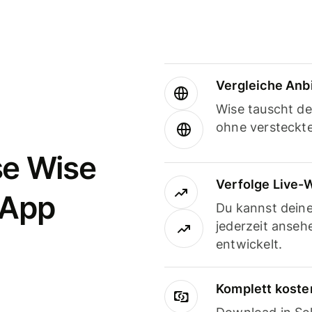
Vergleiche Anb
Wise tauscht d
ohne versteckt
se Wise
Verfolge Live-
-App
Du kannst dein
jederzeit anseh
entwickelt.
Komplett koste