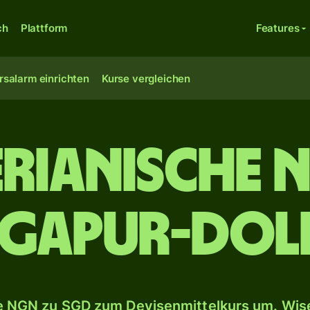
ch
Plattform
Features
rsalarm einrichten
Kurse vergleichen
erianische N
ngapur-Dol
 NGN zu SGD zum Devisenmittelkurs um. Wise