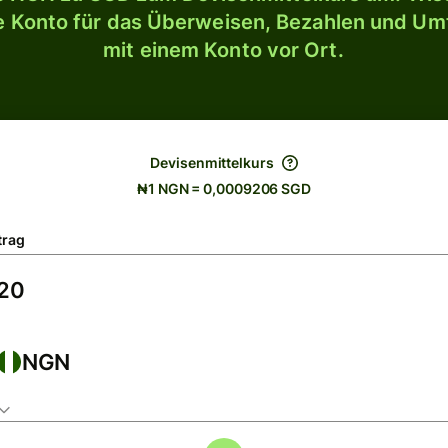
le Konto für das Überweisen, Bezahlen und U
mit einem Konto vor Ort.
Devisenmittelkurs
₦1 NGN = 0,0009206 SGD
trag
NGN