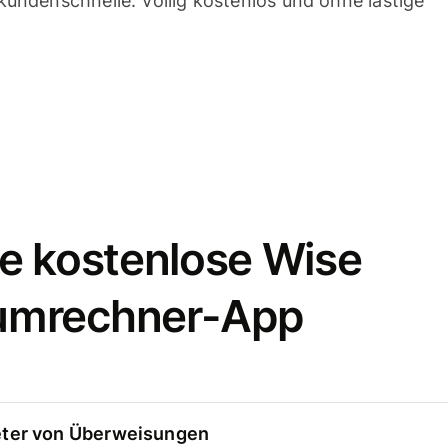
undenschnelle. Völlig kostenlos und ohne lästige
e kostenlose Wise
umrechner-App
eter von Überweisungen