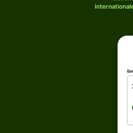
internationa
Be