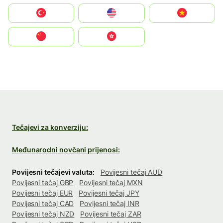
Türkiye
United States
Vietnam
中国
中國香港特別行政區
Tečajevi za konverziju:
Međunarodni novčani prijenosi:
Povijesni tečajevi valuta:
Povijesni tečaj AUD
Povijesni tečaj GBP
Povijesni tečaj MXN
Povijesni tečaj EUR
Povijesni tečaj JPY
Povijesni tečaj CAD
Povijesni tečaj INR
Povijesni tečaj NZD
Povijesni tečaj ZAR