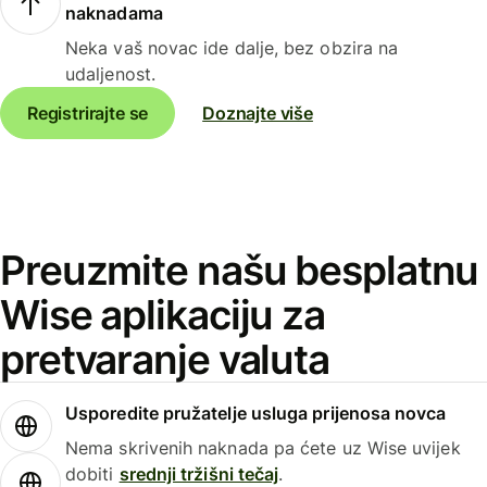
naknadama
Neka vaš novac ide dalje, bez obzira na
udaljenost.
Registrirajte se
Doznajte više
Preuzmite našu besplatnu
Wise aplikaciju za
pretvaranje valuta
Usporedite pružatelje usluga prijenosa novca
Nema skrivenih naknada pa ćete uz Wise uvijek
dobiti
srednji tržišni tečaj
.