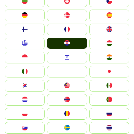
България
Switzerland
Czechia
Deutschland
Denmark
España
Suomi
France
United Kingdom
Hrvatska
Greece
Magyarország
Indonesia
Israel
India
Italia
JA
Japan
South Korea
Malay
Mexico
Nederland
Norge
Portugal
Polska
România
Россия
Slovensko
Ruoŧŧa
ไทย