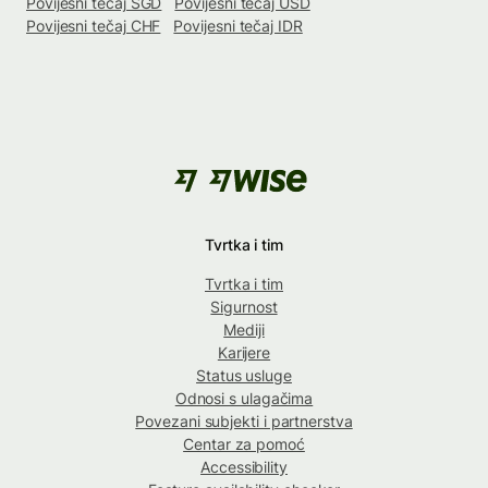
Povijesni tečaj SGD
Povijesni tečaj USD
Povijesni tečaj CHF
Povijesni tečaj IDR
Tvrtka i tim
Tvrtka i tim
Sigurnost
Mediji
Karijere
Status usluge
Odnosi s ulagačima
Povezani subjekti i partnerstva
Centar za pomoć
Accessibility