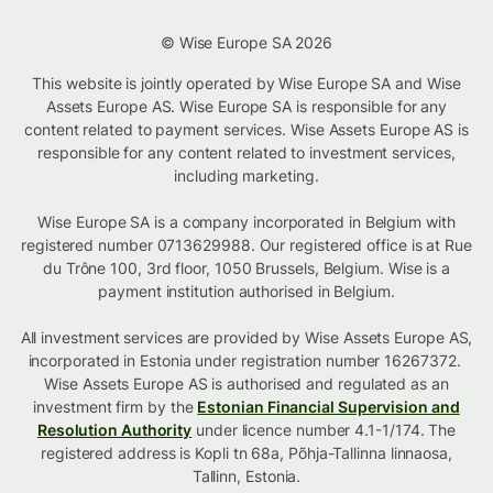
© Wise Europe SA 2026
This website is jointly operated by Wise Europe SA and Wise
Assets Europe AS. Wise Europe SA is responsible for any
content related to payment services. Wise Assets Europe AS is
responsible for any content related to investment services,
including marketing.
Wise Europe SA is a company incorporated in Belgium with
registered number 0713629988. Our registered office is at Rue
du Trône 100, 3rd floor, 1050 Brussels, Belgium. Wise is a
payment institution authorised in Belgium.
All investment services are provided by Wise Assets Europe AS,
incorporated in Estonia under registration number 16267372.
Wise Assets Europe AS is authorised and regulated as an
investment firm by the
Estonian Financial Supervision and
Resolution Authority
under licence number 4.1-1/174. The
registered address is Kopli tn 68a, Põhja-Tallinna linnaosa,
Tallinn, Estonia.