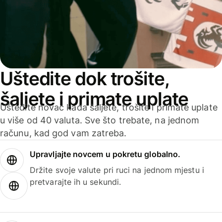
Uštedite dok trošite,
šaljete i primate uplate
Uštedite novac kada šaljete, trošite i primate uplate
u više od 40 valuta. Sve što trebate, na jednom
računu, kad god vam zatreba.
Upravljajte novcem u pokretu globalno.
Držite svoje valute pri ruci na jednom mjestu i
pretvarajte ih u sekundi.