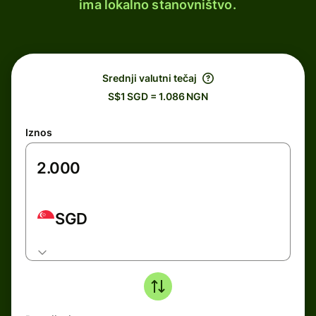
ima lokalno stanovništvo.
Srednji valutni tečaj
S$1 SGD = 1.086 NGN
Iznos
SGD