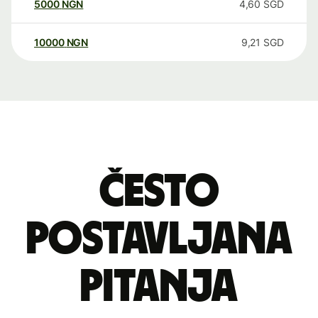
5000
NGN
4,60
SGD
10000
NGN
9,21
SGD
Često
postavljana
pitanja