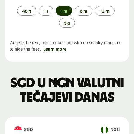
Time
48 h
1 t
1 m
6 m
12 m
period
5 g
We use the real, mid-market rate with no sneaky mark-up
to hide the fees.
Learn more
SGD u NGN valutni
tečajevi danas
SGD
NGN