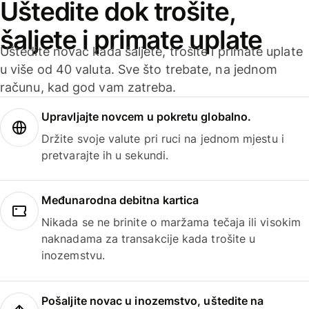
Uštedite dok trošite,
šaljete i primate uplate
Uštedite novac kada šaljete, trošite i primate uplate
u više od 40 valuta. Sve što trebate, na jednom
računu, kad god vam zatreba.
Upravljajte novcem u pokretu globalno.
Držite svoje valute pri ruci na jednom mjestu i
pretvarajte ih u sekundi.
Međunarodna debitna kartica
Nikada se ne brinite o maržama tečaja ili visokim
naknadama za transakcije kada trošite u
inozemstvu.
Pošaljite novac u inozemstvo, uštedite na