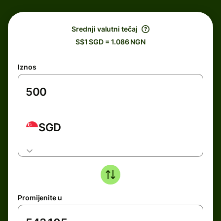
Srednji valutni tečaj
S$1 SGD = 1.086 NGN
Iznos
SGD
Promijenite u