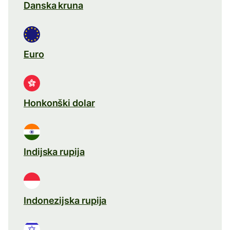
Danska kruna
Euro
Honkonški dolar
Indijska rupija
Indonezijska rupija