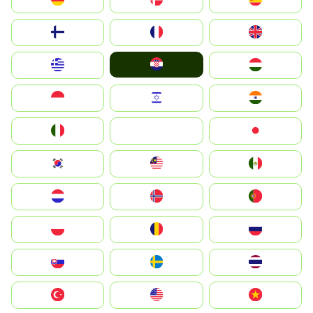
Suomi
France
United Kingdom
Hrvatska
Greece
Magyarország
Indonesia
Israel
India
Italia
JA
Japan
South Korea
Malay
Mexico
Nederland
Norge
Portugal
Polska
România
Россия
Slovensko
Ruoŧŧa
ไทย
Türkiye
United States
Vietnam