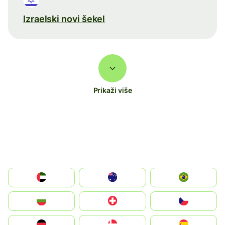
Izraelski novi šekel
Prikaži više
الإمارات العربية المتحدة
Australia
Brazil
България
Switzerland
Czechia
Deutschland
Denmark
España