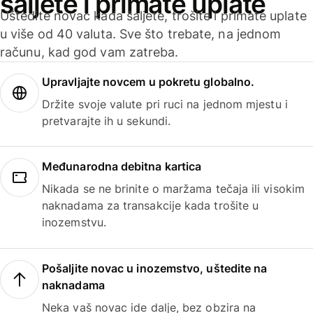
šaljete i primate uplate
Uštedite novac kada šaljete, trošite i primate uplate
u više od 40 valuta. Sve što trebate, na jednom
računu, kad god vam zatreba.
Upravljajte novcem u pokretu globalno.
Držite svoje valute pri ruci na jednom mjestu i
pretvarajte ih u sekundi.
Međunarodna debitna kartica
Nikada se ne brinite o maržama tečaja ili visokim
naknadama za transakcije kada trošite u
inozemstvu.
Pošaljite novac u inozemstvo, uštedite na
naknadama
Neka vaš novac ide dalje, bez obzira na