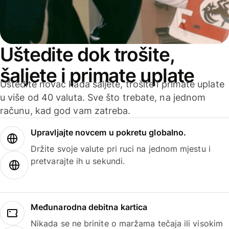
Uštedite dok trošite,
šaljete i primate uplate
Uštedite novac kada šaljete, trošite i primate uplate
u više od 40 valuta. Sve što trebate, na jednom
računu, kad god vam zatreba.
Upravljajte novcem u pokretu globalno.
Držite svoje valute pri ruci na jednom mjestu i
pretvarajte ih u sekundi.
Međunarodna debitna kartica
Nikada se ne brinite o maržama tečaja ili visokim