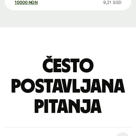
10000
NGN
9,21
SGD
Često
postavljana
pitanja