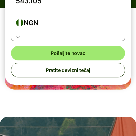
NGN
Pošaljite novac
Pratite devizni tečaj