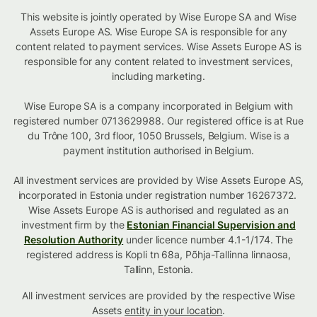
This website is jointly operated by Wise Europe SA and Wise
Assets Europe AS. Wise Europe SA is responsible for any
content related to payment services. Wise Assets Europe AS is
responsible for any content related to investment services,
including marketing.
Wise Europe SA is a company incorporated in Belgium with
registered number 0713629988. Our registered office is at Rue
du Trône 100, 3rd floor, 1050 Brussels, Belgium. Wise is a
payment institution authorised in Belgium.
All investment services are provided by Wise Assets Europe AS,
incorporated in Estonia under registration number 16267372.
Wise Assets Europe AS is authorised and regulated as an
investment firm by the
Estonian Financial Supervision and
Resolution Authority
under licence number 4.1-1/174. The
registered address is Kopli tn 68a, Põhja-Tallinna linnaosa,
Tallinn, Estonia.
All investment services are provided by the respective Wise
Assets
entity in your location
.