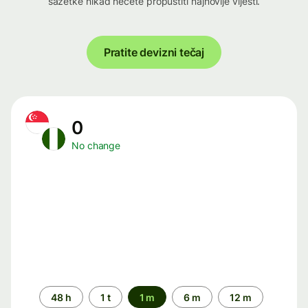
sažetke nikad nećete propustiti najnovije vijesti.
Pratite devizni tečaj
0
No change
Time
48 h
1 t
1 m
6 m
12 m
period