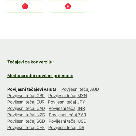
中国
中國香港特別行政區
Tečajevi za konverziju:
Međunarodni novčani prijenosi:
Povijesni tečajevi valuta:
Povijesni tečaj AUD
Povijesni tečaj GBP
Povijesni tečaj MXN
Povijesni tečaj EUR
Povijesni tečaj JPY
Povijesni tečaj CAD
Povijesni tečaj INR
Povijesni tečaj NZD
Povijesni tečaj ZAR
Povijesni tečaj SGD
Povijesni tečaj USD
Povijesni tečaj CHF
Povijesni tečaj IDR