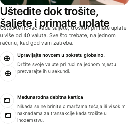
Uštedite dok trošite,
šaljete i primate uplate
Uštedite novac kada šaljete, trošite i primate uplate
u više od 40 valuta. Sve što trebate, na jednom
računu, kad god vam zatreba.
Upravljajte novcem u pokretu globalno.
Držite svoje valute pri ruci na jednom mjestu i
pretvarajte ih u sekundi.
Međunarodna debitna kartica
Nikada se ne brinite o maržama tečaja ili visokim
naknadama za transakcije kada trošite u
inozemstvu.