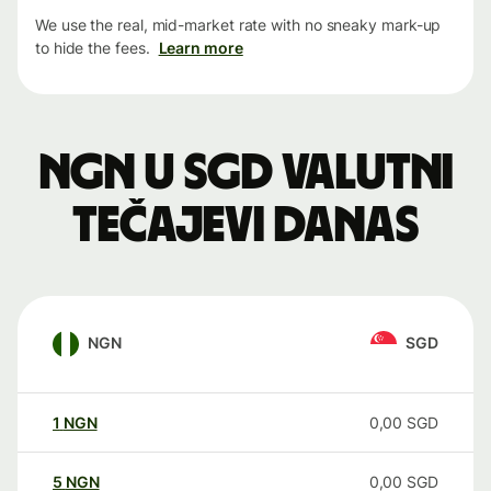
We use the real, mid-market rate with no sneaky mark-up
to hide the fees.
Learn more
NGN u SGD valutni
tečajevi danas
NGN
SGD
1
NGN
0,00
SGD
5
NGN
0,00
SGD