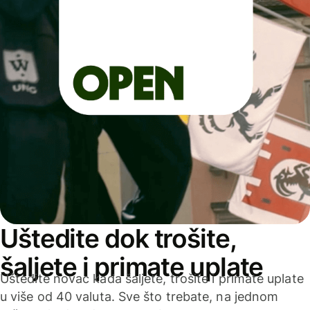
Uštedite dok trošite,
šaljete i primate uplate
Uštedite novac kada šaljete, trošite i primate uplate
u više od 40 valuta. Sve što trebate, na jednom