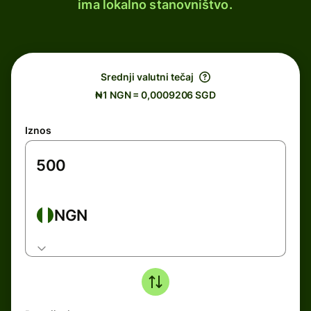
ima lokalno stanovništvo.
Srednji valutni tečaj
₦1 NGN = 0,0009206 SGD
Iznos
NGN