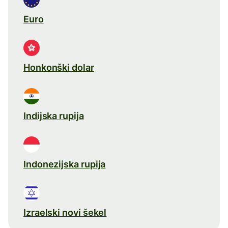
Euro
Honkonški dolar
Indijska rupija
Indonezijska rupija
Izraelski novi šekel