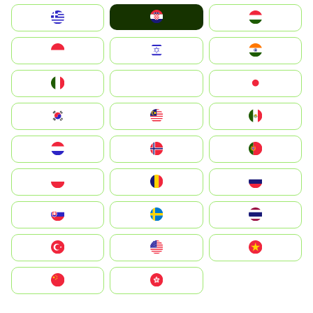
Hrvatska
Greece
Magyarország
Indonesia
Israel
India
Italia
JA
Japan
South Korea
Malay
Mexico
Nederland
Norge
Portugal
Polska
România
Россия
Slovensko
Ruoŧŧa
ไทย
Türkiye
United States
Vietnam
中国
中國香港特別行政區