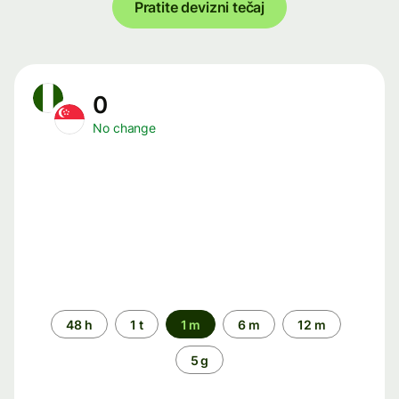
Pratite devizni tečaj
0
No change
Time
48 h
1 t
1 m
6 m
12 m
period
5 g