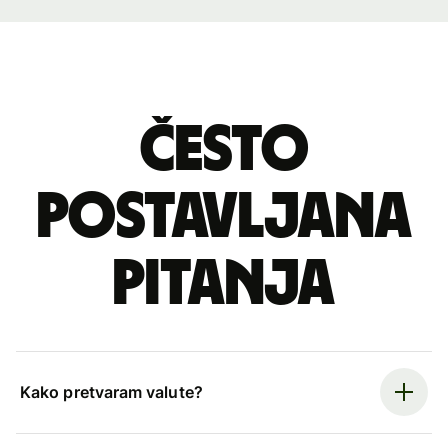
Često
postavljana
pitanja
Kako pretvaram valute?