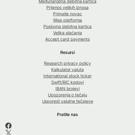
Međunarodna debitna kartica
Prijenos velikih iznosa
Primajte novac
Wise platforma
Poslovna debitna kartica
Velika plaćanja
Accept card payments
Resursi
Research privacy policy
Kalkulator valuta
International stock ticker
Swift/BIC kodovi
IBAN brojevi
Upozorenja o tečaju
Usporedi valutne tečajeve
Pratite nas