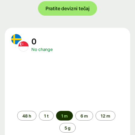
Pratite devizni tečaj
0
No change
Time
48 h
1 t
1 m
6 m
12 m
period
5 g