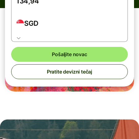
SGD
Pošaljite novac
Pratite devizni tečaj