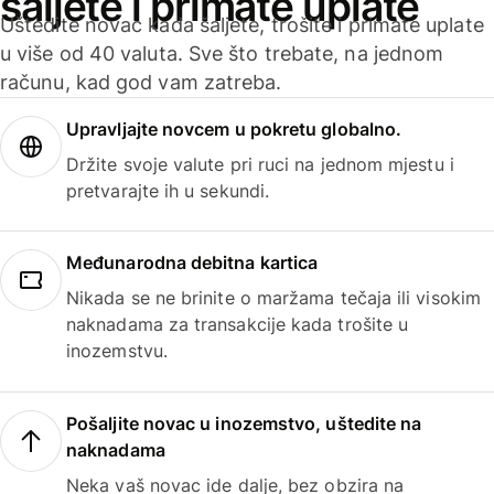
šaljete i primate uplate
Uštedite novac kada šaljete, trošite i primate uplate
u više od 40 valuta. Sve što trebate, na jednom
računu, kad god vam zatreba.
Upravljajte novcem u pokretu globalno.
Držite svoje valute pri ruci na jednom mjestu i
pretvarajte ih u sekundi.
Međunarodna debitna kartica
Nikada se ne brinite o maržama tečaja ili visokim
naknadama za transakcije kada trošite u
inozemstvu.
Pošaljite novac u inozemstvo, uštedite na
naknadama
Neka vaš novac ide dalje, bez obzira na