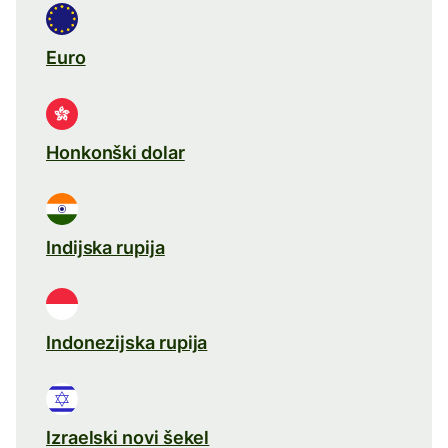
Euro
Honkonški dolar
Indijska rupija
Indonezijska rupija
Izraelski novi šekel