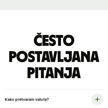
Često
postavljana
pitanja
Kako pretvaram valute?