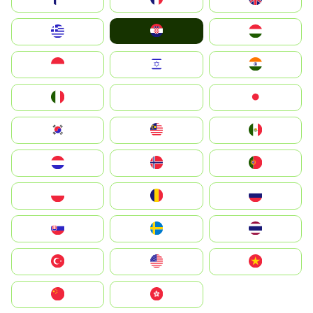
Hrvatska
Greece
Magyarország
Indonesia
Israel
India
Italia
JA
Japan
South Korea
Malay
Mexico
Nederland
Norge
Portugal
Polska
România
Россия
Slovensko
Ruoŧŧa
ไทย
Türkiye
United States
Vietnam
中国
中國香港特別行政區