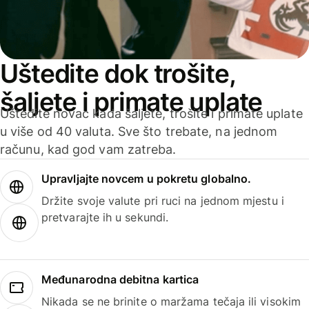
Uštedite dok trošite,
šaljete i primate uplate
Uštedite novac kada šaljete, trošite i primate uplate
u više od 40 valuta. Sve što trebate, na jednom
računu, kad god vam zatreba.
Upravljajte novcem u pokretu globalno.
Držite svoje valute pri ruci na jednom mjestu i
pretvarajte ih u sekundi.
Međunarodna debitna kartica
Nikada se ne brinite o maržama tečaja ili visokim