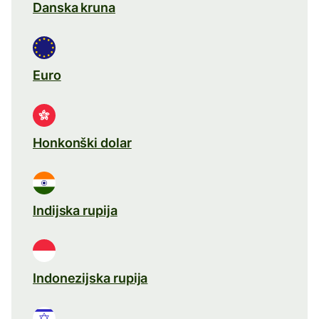
Danska kruna
Euro
Honkonški dolar
Indijska rupija
Indonezijska rupija