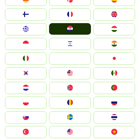
Suomi
France
United Kingdom
Hrvatska
Greece
Magyarország
Indonesia
Israel
India
Italia
JA
Japan
South Korea
Malay
Mexico
Nederland
Norge
Portugal
Polska
România
Россия
Slovensko
Ruoŧŧa
ไทย
Türkiye
United States
Vietnam