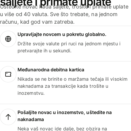
šaljete i primate uplate
Uštedite novac kada šaljete, trošite i primate uplate
u više od 40 valuta. Sve što trebate, na jednom
računu, kad god vam zatreba.
Upravljajte novcem u pokretu globalno.
Držite svoje valute pri ruci na jednom mjestu i
pretvarajte ih u sekundi.
Međunarodna debitna kartica
Nikada se ne brinite o maržama tečaja ili visokim
naknadama za transakcije kada trošite u
inozemstvu.
Pošaljite novac u inozemstvo, uštedite na
naknadama
Neka vaš novac ide dalje, bez obzira na