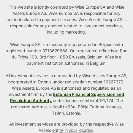
This website is jointly operated by Wise Europe SA and Wise
Assets Europe AS. Wise Europe SA is responsible for any
content related to payment services. Wise Assets Europe AS is
responsible for any content related to investment services,
including marketing.
Wise Europe SA is a company incorporated in Belgium with
registered number 0713629988. Our registered office is at Rue
du Trône 100, 3rd floor, 1050 Brussels, Belgium. Wise is a
payment institution authorised in Belgium.
All investment services are provided by Wise Assets Europe AS,
incorporated in Estonia under registration number 16267372.
Wise Assets Europe AS is authorised and regulated as an
investment firm by the
Estonian Financial Supervision and
Resolution Authority
under licence number 4.1-1/174. The
registered address is Kopli tn 68a, Põhja-Tallinna linnaosa,
Tallinn, Estonia.
All investment services are provided by the respective Wise
Assets
entity in your location
.