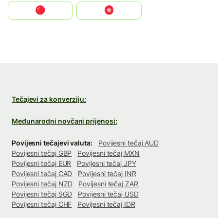
中国
中國香港特別行政區
Tečajevi za konverziju:
Međunarodni novčani prijenosi:
Povijesni tečajevi valuta:
Povijesni tečaj AUD
Povijesni tečaj GBP
Povijesni tečaj MXN
Povijesni tečaj EUR
Povijesni tečaj JPY
Povijesni tečaj CAD
Povijesni tečaj INR
Povijesni tečaj NZD
Povijesni tečaj ZAR
Povijesni tečaj SGD
Povijesni tečaj USD
Povijesni tečaj CHF
Povijesni tečaj IDR