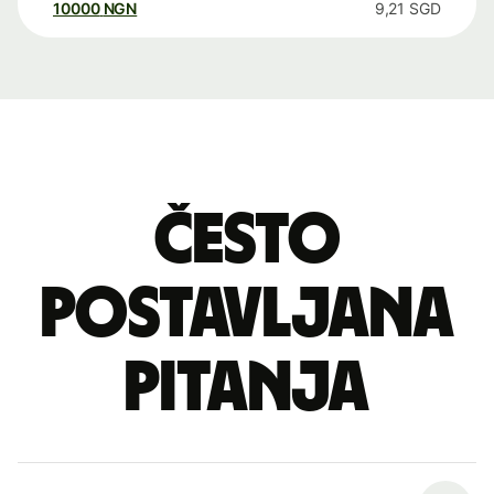
10000
NGN
9,21
SGD
Često
postavljana
pitanja