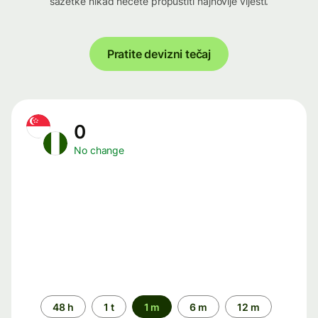
sažetke nikad nećete propustiti najnovije vijesti.
Pratite devizni tečaj
0
No change
Time
48 h
1 t
1 m
6 m
12 m
period