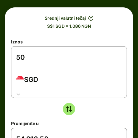
Srednji valutni tečaj
S$1 SGD = 1.086 NGN
Iznos
SGD
Promijenite u