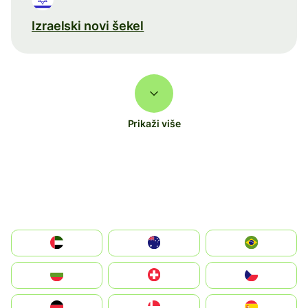
Izraelski novi šekel
Prikaži više
الإمارات العربية المتحدة
Australia
Brazil
България
Switzerland
Czechia
Deutschland
Denmark
España