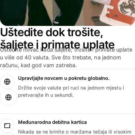
Uštedite dok trošite,
šaljete i primate uplate
Uštedite novac kada šaljete, trošite i primate uplate
u više od 40 valuta. Sve što trebate, na jednom
računu, kad god vam zatreba.
Upravljajte novcem u pokretu globalno.
Držite svoje valute pri ruci na jednom mjestu i
pretvarajte ih u sekundi.
Međunarodna debitna kartica
Nikada se ne brinite o maržama tečaja ili visokim