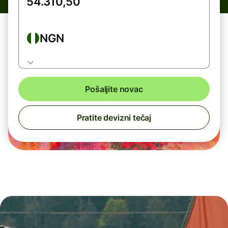
NGN
Pošaljite novac
Pratite devizni tečaj