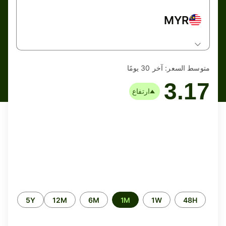
MYR
متوسط السعر:
آخر 30 يومًا
3.17
ارتفاع
الفترة
5Y
12M
6M
1M
1W
48H
الزمنية