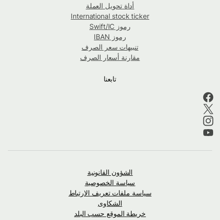
أداة تحويل العملة
International stock ticker
رموز Swift/IC
رموز IBAN
تنبيهات سعر الصرف
مقارنة أسعار الصرف
تابعنا
الشؤون القانونية
سياسة الخصوصية
سياسة ملفات تعريف الارتباط
الشكاوى
خريطة الموقع حسب البلد